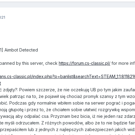
021
6.1] Aimbot Detected
banned by this server, check
https://forum.cs-classic.pl/
for more in
bans.cs-classic.pl/index.php?p=banlist&searchText=STEAM_1:1:81182
t
 zdjęty?: Powiem szczerze, że nie oczekuję UB po tym jakim zaufa
wiek patrząc na to, że pojawił się chociaż promyk szansy z tym w
bić. Podczas gdy normalnie wbiłem sobie na serwer pograć i pogada
moją głupotę i przez to, że chciałem sobie ułatwić rozgrywkę wspom
tywacją aby odpalać csa. Przyznam bez bicia, iż nie jeden raz zdar
e myśli odrzucałem. Z różnych powodów, albo że to nie będzie fair 
zaprzepaściłem lub z jednych z najlepszych zabezpieczeń jakich w