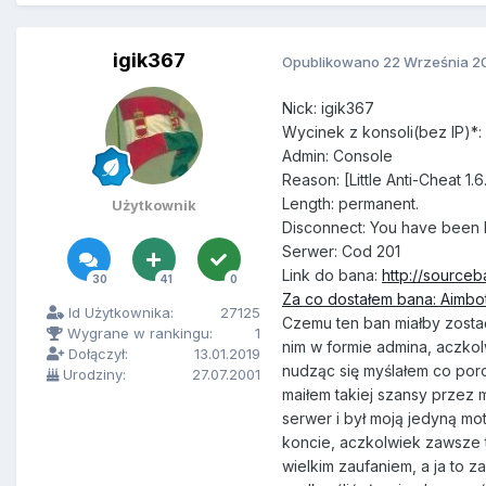
igik367
Opublikowano
22 Września 2
Nick
: igik367
Wycinek z konsoli(bez IP)*:
Admin: Console
Reason: [Little Anti-Cheat 1.
Length: permanent.
Użytkownik
Disconnect: You have been 
Serwer: Cod 201
Link do bana:
http://source
30
41
0
Za co dostałem bana: Aimbo
Id Użytkownika:
27125
Czemu ten ban miałby zostać
Wygrane w rankingu:
1
nim w formie admina, aczkol
Dołączył:
13.01.2019
nudząc się myślałem co poro
Urodziny:
27.07.2001
maiłem takiej szansy przez 
serwer i był moją jedyną mo
koncie, aczkolwiek zawsze t
wielkim zaufaniem, a ja to 