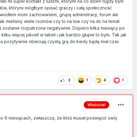
wało mi super kontakt z ludźmi, którymi na co dzień nigdy bym
łów, którymi mógłbym opisać graczy i całą społeczność
zwiodłem moim zachowaniem, grupę administracji, forum ale
 mieliśmy wiele rozmów czy to na tsie czy na dc na temat
a zostanie rozpatrzona negatywnie. Dopiero kilka miesięcy po
ku więcej pikseli w tabeli i jak bardzo głupie to było. Tak jak
na pozytywnie obiecuję czystą grę do kiedy będę miał czas
3
1
4
1
Właściciel
 6 miesiącach, zwłaszcza, że ktoś musiał poświęcić swój