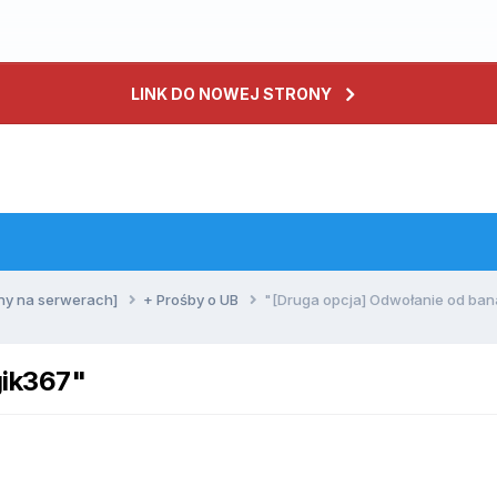
LINK DO NOWEJ STRONY
ny na serwerach]
+ Prośby o UB
"[Druga opcja] Odwołanie od ban
gik367"