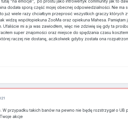
 tutaj "na emocje", po prostu jako introwertyk community jak to da
mina dodała sporą część mojej obecnej odpowiedzialności. Nie ma s
to już wiele razy chciałbym przeprosić wszystkich graczy których 
 jak widzę współopiekuna ZooMa oraz opiekuna Mahesa. Pamiętam jak
Ufaliście mi a ja was zawiodłem, więc nie zdziwię się gdy ta prośb
raciłem super znajomości oraz miejsce do spędzania czasu kosztem kil
 której raczej nie dostanę, aczkolwiek gdyby została ona rozpatrzo
021
e. W przypadku takich banów na pewno nie będę rozstrzygał o UB po
 Twoje akcje