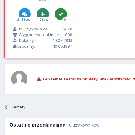
21,6 tys.
12 tys.
0
Id Użytkownika:
6470
Wygrane w rankingu:
808
Dołączył:
19.08.2013
Urodziny:
10.05.1997
Ten temat został zamknięty. Brak możliwości 
Tematy
Ostatnio przeglądający
0 użytkowników