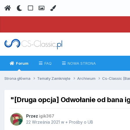
Forum
FAQ
NOWA STRONA
Strona główna
Tematy Zamknięte
Archiwum
Cs-Classic [Ba
"[Druga opcja] Odwołanie od bana i
Przez
igik367
22 Września 2021
w
+ Prośby o UB