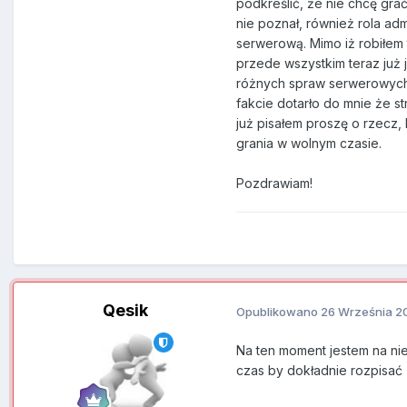
podkreślić, że nie chcę grać
nie poznał, również rola ad
serwerową. Mimo iż robiłem 
przede wszystkim teraz już
różnych spraw serwerowych. 
fakcie dotarło do mnie że st
już pisałem proszę o rzecz,
grania w wolnym czasie.
Pozdrawiam!
Qesik
Opublikowano
26 Września 2
Na ten moment jestem na ni
czas by dokładnie rozpisać