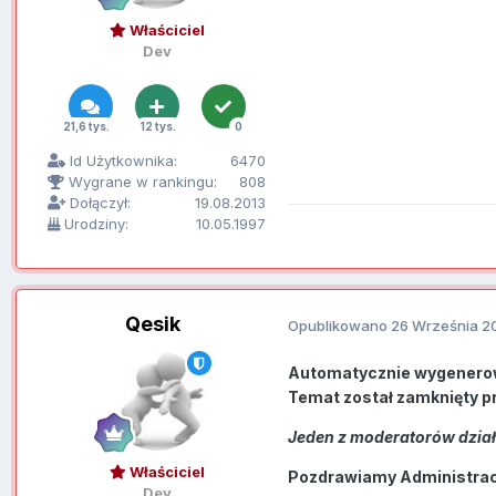
Właściciel
Dev
21,6 tys.
12 tys.
0
Id Użytkownika:
6470
Wygrane w rankingu:
808
Dołączył:
19.08.2013
Urodziny:
10.05.1997
Qesik
Opublikowano
26 Września 2
Automatycznie wygenero
Temat został zamknięty p
Jeden z moderatorów działu
Właściciel
Pozdrawiamy Administracj
Dev