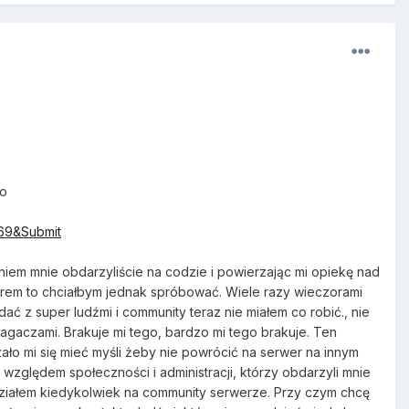
fo
169&Submit
niem mnie obdarzyliście na codzie i powierzając mi opiekę nad
zorem to chciałbym jednak spróbować. Wiele razy wieczorami
ć z super ludźmi i community teraz nie miałem co robić., nie
agaczami. Brakuje mi tego, bardzo mi tego brakuje. Ten
zało mi się mieć myśli żeby nie powrócić na serwer na innym
względem społeczności i administracji, którzy obdarzyli mnie
idziałem kiedykolwiek na community serwerze. Przy czym chcę