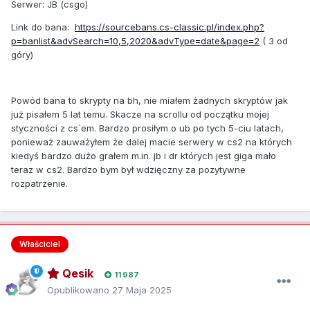
Serwer: JB (csgo)
Link do bana:
https://sourcebans.cs-classic.pl/index.php?
p=banlist&advSearch=10,5,2020&advType=date&page=2
( 3 od
góry)
Powód bana to skrypty na bh, nie miałem żadnych skryptów jak
już pisałem 5 lat temu. Skacze na scrollu od początku mojej
styczności z cs`em. Bardzo prosiłym o ub po tych 5-ciu latach,
ponieważ zauważyłem że dalej macie serwery w cs2 na których
kiedyś bardzo dużo grałem m.in. jb i dr których jest giga mało
teraz w cs2. Bardzo bym był wdzięczny za pozytywne
rozpatrzenie.
Właściciel
Qesik
11 987
Opublikowano
27 Maja 2025