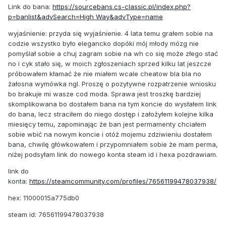
Link do bana:
https://sourcebans.cs-classic.pl/index.php?
p=banlist&advSearch=High Way&advType=name
wyjaśnienie: przyda się wyjaśnienie. 4 lata temu grałem sobie na
codzie wszystko było elegancko dopóki mój młody mózg nie
pomyślał sobie a chuj zagram sobie na wh co się może złego stać
no i cyk stało się, w moich zgłoszeniach sprzed kilku lat jeszcze
próbowałem kłamać że nie miałem wcale cheatow bla bla no
żałosna wymówka ngl. Proszę o pozytywne rozpatrzenie wniosku
bo brakuje mi wasze cod moda. Sprawa jest troszkę bardziej
skomplikowana bo dostałem bana na tym koncie do wysłałem link
do bana, lecz straciłem do niego dostęp i założyłem kolejne kilka
miesięcy temu, zapominając że ban jest permamenty chciałem
sobie wbić na nowym koncie i otóż mojemu zdziwieniu dostałem
bana, chwilę główkowałem i przypomniałem sobie że mam perma,
niżej podsyłam link do nowego konta steam id i hexa pozdrawiam.
link do
konta:
https://steamcommunity.com/profiles/76561199478037938/
hex: 11000015a775db0
steam id: 76561199478037938