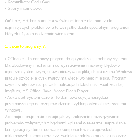
• Komunikator Gadu-Gadu,
• Strony internetowe,
Otóż nie, Mój komputer jest w świetnej formie nie mam z nim
najmniejszych problemów a to wszystko dzięki specjalnym programom,
których używam codziennie wieczorem.
1. Jakie to programy ?:
• CCleaner - To darmowy program do optymalizacji i ochrony systemu.
Ma wbudowany mechanizm do wyszukiwania i naprawy błędów w
rejestrze systemowym, usuwa nieużywane pliki, dzięki czemu Windows
pracuje szybciej a dysk twardy ma więcej wolnego miejsca. Program
czyści ślady również po wielu aplikacjach takich jak: Foxit Reader,
ImgBurn, MS Office, Java, Adobe Flash Player.
• Advanced System Care 5 -To darmowa edycja narzędzia
przeznaczonego do przeprowadzenia szybkiej optymalizacji systemu
Windows.
Aplikacja oferuje takie funkcje jak wyszukiwanie i rozwiązywanie
problemów związanych z błędnymi wpisami w rejestrze, naprawianie
konfiguracji systemu, usuwanie komponentów szpiegowskich i
reklamowych z komputera czy zwalnianie miejsca na dysku poprzez