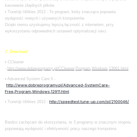
kasowanie zbędnych plików.
• TuneUp Utilities 2012 - To program, który znacząco poprawia
wydajność nowych i używanych komputerów.
Dzięki niemu uzyskujemy lepszą łączność z internetem, przy
wykorzystaniu odpowiednich ustawień optymalizacji sieci.
2. Download:
• CCleaner
-
http://www.dobreprogramy.pl/CCleaner,Program,Windows,13061.html
• Advanced System Care 5 -
http://www.dobreprogramy.pl/Advanced-SystemCare-
Free,Program,Windows,12911.html
http://speedtest.tune-up.com/pl/2100046/
• TuneUp Utilities 2012 -
Bardzo zachęcam do skorzystania, te 3 programy w znacznym stopniu
poprawiają wydajność i efektywność pracy naszego komputera.