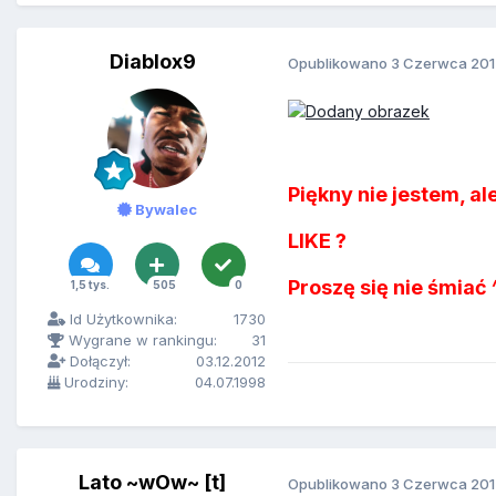
Diablox9
Opublikowano
3 Czerwca 201
Piękny nie jestem, ale 
Bywalec
LIKE ?
Proszę się nie śmiać 
1,5 tys.
505
0
Id Użytkownika:
1730
Wygrane w rankingu:
31
Dołączył:
03.12.2012
Urodziny:
04.07.1998
Lato ~wOw~ [t]
Opublikowano
3 Czerwca 201