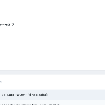
awiłeś? :X
3
:36, Lato ~wOw~ [t] napisał(a):