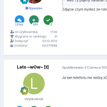
Aleś Ty piękny hahahah :
Bywalec
Zdjęcie czym myślisz że robi
1,5 tys.
505
0
Id Użytkownika:
1730
Wygrane w rankingu:
31
Dołączył:
03.12.2012
Urodziny:
04.07.1998
Lato ~wOw~ [t]
Opublikowano
3 Czerwca 201
Ja tam telefonu nie widzę xD
Użytkownik