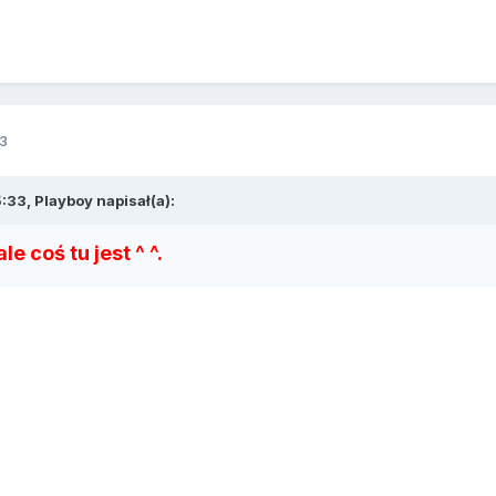
3
:33, Playboy napisał(a):
le coś tu jest ^ ^.