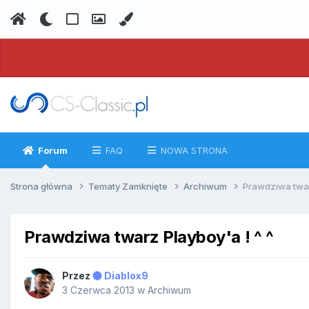
Forum
FAQ
NOWA STRONA
Strona główna
Tematy Zamknięte
Archiwum
Prawdziwa twar
Prawdziwa twarz Playboy'a ! ^ ^
Przez
Diablox9
3 Czerwca 2013
w
Archiwum