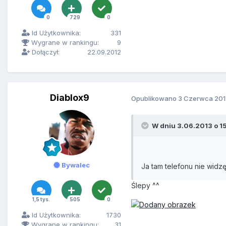
0
729
0
Id Użytkownika:
331
Wygrane w rankingu:
9
Dołączył:
22.09.2012
Diablox9
Opublikowano
3 Czerwca 201
W dniu 3.06.2013 o 15
Bywalec
Ja tam telefonu nie widzę
Ślepy ^^
1,5 tys.
505
0
Id Użytkownika:
1730
Wygrane w rankingu:
31