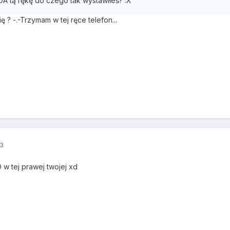
DA tą rękę do czego tak wystawiłeś? :X
ę ? -.-Trzymam w tej ręce telefon...
3
 w tej prawej twojej xd