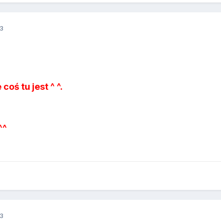
3
coś tu jest ^ ^.
^^
3