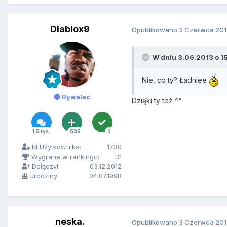
Diablox9
Opublikowano
3 Czerwca 201
W dniu 3.06.2013 o 15
Nie, co ty? Ładniee
Bywalec
Dzięki ty też ^^
1,5 tys.
505
0
Id Użytkownika:
1730
Wygrane w rankingu:
31
Dołączył:
03.12.2012
Urodziny:
04.07.1998
neska.
Opublikowano
3 Czerwca 201