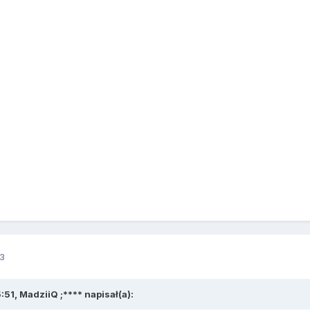
3
51, MadziiQ ;**** napisał(a):