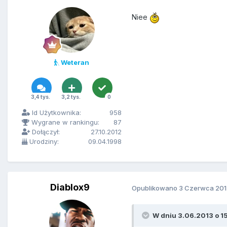
Niee
Weteran
3,4 tys.
3,2 tys.
0
Id Użytkownika:
958
Wygrane w rankingu:
87
Dołączył:
27.10.2012
Urodziny:
09.04.1998
Diablox9
Opublikowano
3 Czerwca 201
W dniu 3.06.2013 o 15: