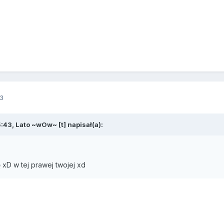
3
:43, Lato ~wOw~ [t] napisał(a):
 xD w tej prawej twojej xd