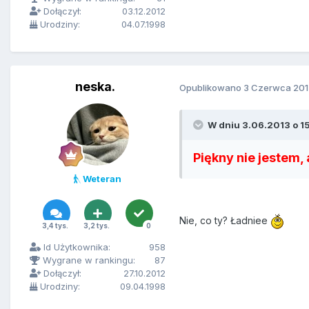
Dołączył:
03.12.2012
Urodziny:
04.07.1998
neska.
Opublikowano
3 Czerwca 201
W dniu 3.06.2013 o 15
Piękny nie jestem, a
Weteran
Nie, co ty? Ładniee
3,4 tys.
3,2 tys.
0
Id Użytkownika:
958
Wygrane w rankingu:
87
Dołączył:
27.10.2012
Urodziny:
09.04.1998