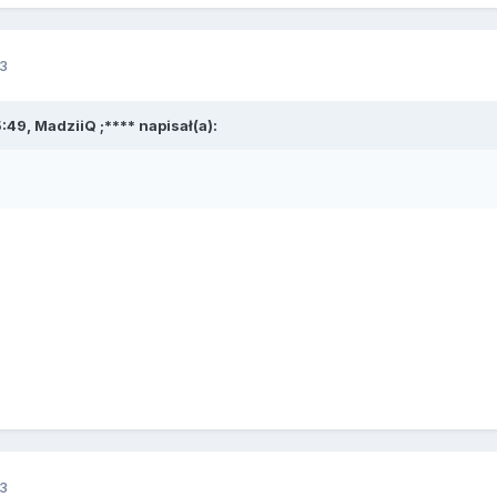
3
:49, MadziiQ ;**** napisał(a):
3