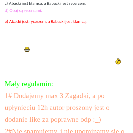
c) Abacki jest kłamcą, a Babacki jest rycerzem.
d) Obaj są rycerzami.
e) Abacki jest rycerzem, a Babacki jest kłamcą.
Kto udzieli poprawnej odpowiedzi dam
Like!
PS:Dzisiaj o 15:00 dodam like za odp
Mały regulamin:
1# Dodajemy max 3 Zagadki, a po
upłynięciu 12h autor proszony jest o
dodanie like za poprawne odp :_)
2#Nie spamujemy, i nie upominamy się o