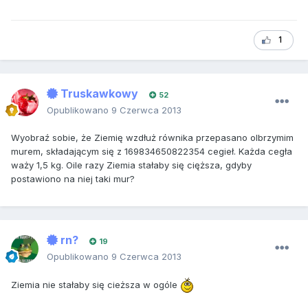
1
Truskawkowy
52
Opublikowano
9 Czerwca 2013
Wyobraź sobie, że Ziemię wzdłuż równika przepasano olbrzymim
murem, składającym się z 169834650822354 cegieł. Każda cegła
waży 1,5 kg. Oile razy Ziemia stałaby się cięższa, gdyby
postawiono na niej taki mur?
rn?
19
Opublikowano
9 Czerwca 2013
Ziemia nie stałaby się cieższa w ogóle