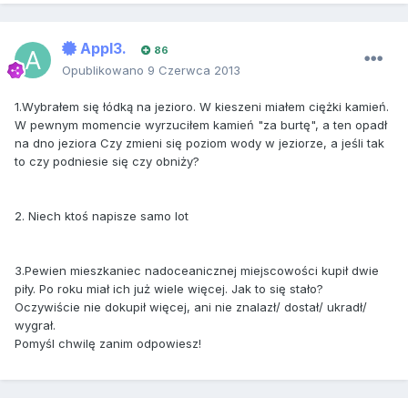
Appl3.
86
Opublikowano
9 Czerwca 2013
1.Wybrałem się łódką na jezioro. W kieszeni miałem ciężki kamień.
W pewnym momencie wyrzuciłem kamień "za burtę", a ten opadł
na dno jeziora Czy zmieni się poziom wody w jeziorze, a jeśli tak
to czy podniesie się czy obniży?
2. Niech ktoś napisze samo lot
3.Pewien mieszkaniec nadoceanicznej miejscowości kupił dwie
piły. Po roku miał ich już wiele więcej. Jak to się stało?
Oczywiście nie dokupił więcej, ani nie znalazł/ dostał/ ukradł/
wygrał.
Pomyśl chwilę zanim odpowiesz!