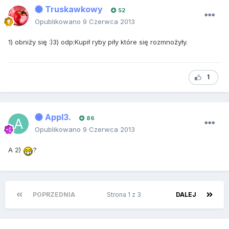
Truskawkowy
52
Opublikowano
9 Czerwca 2013
1) obniży się :)3) odp:Kupił ryby piły które się rozmnożyły.
1
Appl3.
86
Opublikowano
9 Czerwca 2013
A 2)
?
POPRZEDNIA
Strona 1 z 3
DALEJ