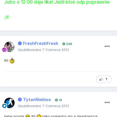
Jutro o 12:00 daje like! Jeśli ktoś odp poprawnie
;d
FreshFreshFresh
248
Opublikowano
7 Czerwca 2013
80
1
TytanNiebios
15
Opublikowano
7 Czerwca 2013
hehe proste
80
tylko pomiędzy sto a dwadzieścia