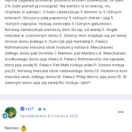
Słynna zagadka Einsteina, podobno Einstein powiedział, że tylko
2% ludzi potrafi ją rozwiązać. Nie bardzo w to wierzę, no,
chybaże w pamięci...5 ludzi zamieszkuje 5 domów w 5 różnych
kolorach. Wszyscy palą papierosy 5 różnych marek i piją 5
różnych napojów. Hodują zwierzęta 5 różnych gatunków.1.
Norweg zamieszkuje pierwszy dom (licząc od lewej).2. Anglik
mieszka w czerwonym domu.3. Zielony dom znajduje się po lewej
stronie domu białego.4. Duńczyk pija herbatkę.5. Palacz
Rothmansów mieszka obok hodowcy kotów.6. Mieszkaniec
żółtego domu pali Dunhille.7. Niemiec pali Marlboro.8. Mieszkaniec
środkowego domu pija mleko.9. Palacz Rothmansów ma sąsiada,
który pija wodę.10. Palacz Pall Malli hoduje ptaki.11. Szwed hoduje
psy.12. Norweg mieszka obok niebieskiego domu.13. Hodowca koni
mieszka obok żółtego domu.14. Palacz Philip Morris pija piwo.15. W
zielonym domu pija się kawę.Kto hoduje rybki?
rn?
19
Opublikowano
8 Czerwca 2013
Niemiec