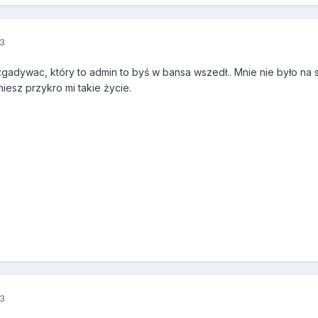
3
zgadywac, który to admin to byś w bansa wszedł.. Mnie nie było na
niesz przykro mi takie życie.
3