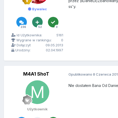
przez (llDanieLll)Zbanowany
ss'y.
Bywalec
236
52
0
Id Użytkownika:
5161
Wygrane w rankingu:
0
Dołączył:
09.05.2013
Urodziny:
02.04.1997
M4A1 ShoT
Opublikowano
8 Czerwca 201
NIe dostałem Bana Od Daniela
Użytkownik