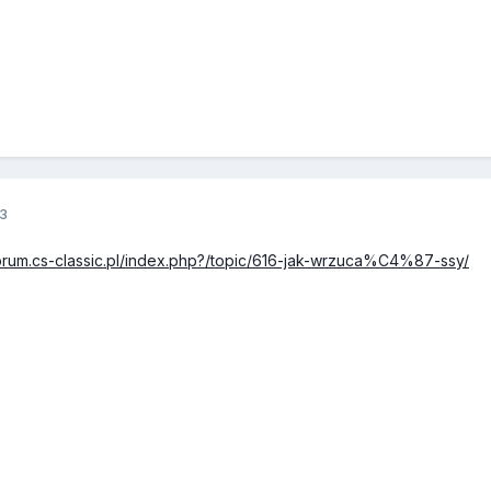
3
forum.cs-classic.pl/index.php?/topic/616-jak-wrzuca%C4%87-ssy/