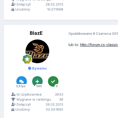
Dołączył:
28.02.2013
Urodziny:
10.07.1998
BlazE
Opublikowano
8 Czerwca 201
lub to:
http://forum.cs-cla
Bywalec
3,5 tys.
565
0
Id Użytkownika:
3933
Wygrane w rankingu:
38
Dołączył:
26.02.2013
Urodziny:
02.04.1990