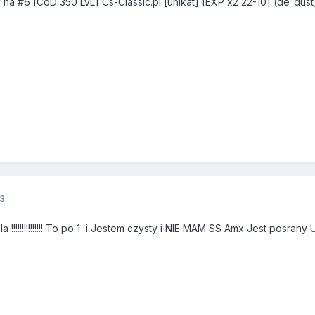
 na #6 [CoD 350 LvL] Cs-Classic.pl [unikat] [EXP x2 22-10] (de_dus
3
 !!!!!!!!!!!!!!! To po 1 i Jestem czysty i NIE MAM SS Amx Jest posran