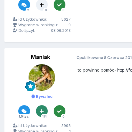
2
0
0
Id Użytkownika:
5627
Wygrane w rankingu:
0
Dołączył:
08.06.2013
Maniak
Opublikowano
8 Czerwca 201
to powinno pomóc-
http://
Bywalec
1,5 tys.
114
0
Id Użytkownika:
3998
Wygrane w rankingu:
1