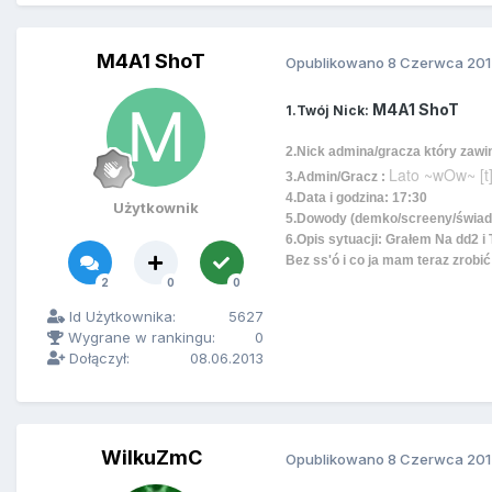
M4A1 ShoT
Opublikowano
8 Czerwca 201
M4A1 ShoT
1.Twój Nick:
2.Nick admina/gracza który zawin
Lato ~wOw~ [t
3.Admin/Gracz :
4.Data i godzina: 17:30
Użytkownik
5.Dowody (demko/screeny/świad
6.Opis sytuacji: Grałem Na dd2 i
Bez ss'ó i co ja mam teraz zrobić c
2
0
0
Id Użytkownika:
5627
Wygrane w rankingu:
0
Dołączył:
08.06.2013
WilkuZmC
Opublikowano
8 Czerwca 201