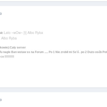
3
Lato ~wOw~ [t] Albo Ryba
ił:
] Albo Ryba
kowie):Cały server
 Tu nagle Ban wstaw ss na Forum ..... Po 1 Nie zrobił mi Ss'ó . po 2 Dużo osób
o !!!!!!!!!!
3