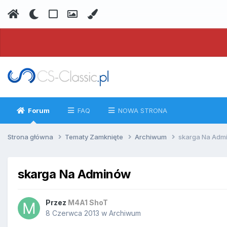
Forum
FAQ
NOWA STRONA
Strona główna
Tematy Zamknięte
Archiwum
skarga Na Adm
skarga Na Adminów
Przez
M4A1 ShoT
8 Czerwca 2013
w
Archiwum