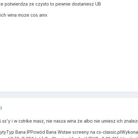
cze potwierdza ze czysto to pewnie dostaniesz UB
c ich wina moze cos amx
3
 ss'y i w cstrike masz, nie nasza wina że albo nie umiesz ich znalez
rytyTyp Bana IPPowód Bana Wstaw screeny na cs-classic.plWykon