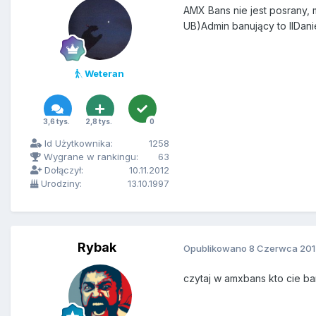
AMX Bans nie jest posrany,
UB)Admin banujący to IIDanie
Weteran
3,6 tys.
2,8 tys.
0
Id Użytkownika:
1258
Wygrane w rankingu:
63
Dołączył:
10.11.2012
Urodziny:
13.10.1997
Rybak
Opublikowano
8 Czerwca 201
czytaj w amxbans kto cie ba