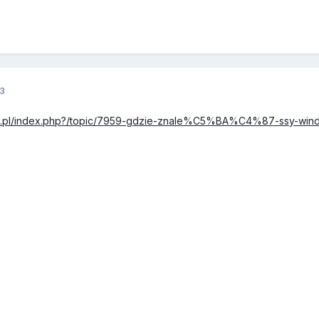
3
ssic.pl/index.php?/topic/7959-gdzie-znale%C5%BA%C4%87-ssy-wind