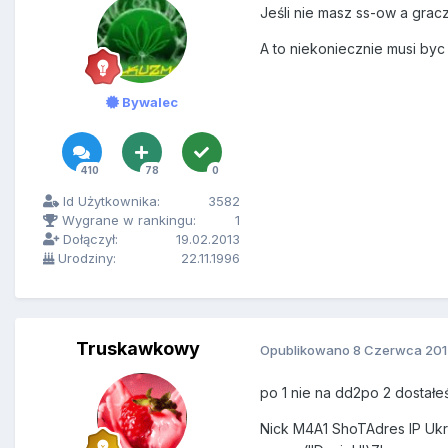
Jeśli nie masz ss-ow a gra
A to niekoniecznie musi by
Bywalec
410
78
0
Id Użytkownika:
3582
Wygrane w rankingu:
1
Dołączył:
19.02.2013
Urodziny:
22.11.1996
Truskawkowy
Opublikowano
8 Czerwca 201
po 1 nie na dd2po 2 dostałeś
Nick M4A1 ShoTAdres IP Uk