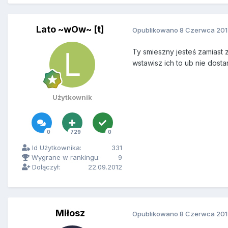
Lato ~wOw~ [t]
Opublikowano
8 Czerwca 201
Ty smieszny jesteś zamiast 
wstawisz ich to ub nie dosta
Użytkownik
0
729
0
Id Użytkownika:
331
Wygrane w rankingu:
9
Dołączył:
22.09.2012
Miłosz
Opublikowano
8 Czerwca 201