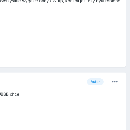
t)Wszystkie wygasłe bany 0W ftp, konsoli jest czy byly robione
Autor
y UBBB chce