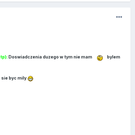
tp):
Doswiadczenia duzego w tym nie mam
bylem
 sie byc mily