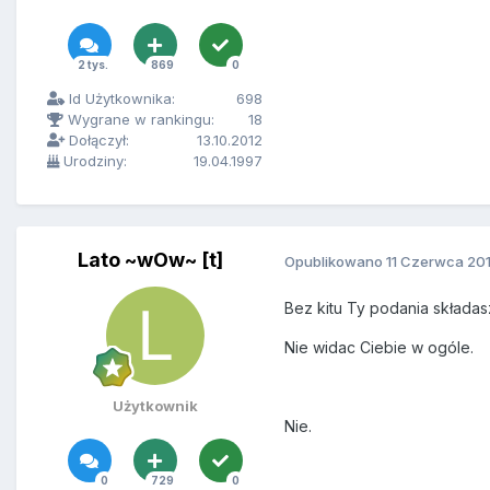
2 tys.
869
0
Id Użytkownika:
698
Wygrane w rankingu:
18
Dołączył:
13.10.2012
Urodziny:
19.04.1997
Lato ~wOw~ [t]
Opublikowano
11 Czerwca 20
Bez kitu Ty podania składas
Nie widac Ciebie w ogóle.
Użytkownik
Nie.
0
729
0