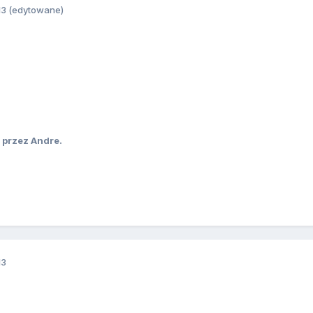
13
(edytowane)
przez Andre.
13