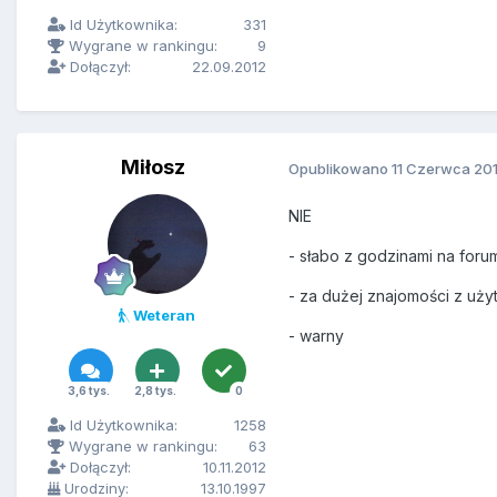
Id Użytkownika:
331
Wygrane w rankingu:
9
Dołączył:
22.09.2012
Miłosz
Opublikowano
11 Czerwca 20
NIE
- słabo z godzinami na foru
- za dużej znajomości z uż
Weteran
- warny
3,6 tys.
2,8 tys.
0
Id Użytkownika:
1258
Wygrane w rankingu:
63
Dołączył:
10.11.2012
Urodziny:
13.10.1997