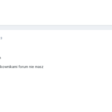
13
m
ytkownikami forum nie masz