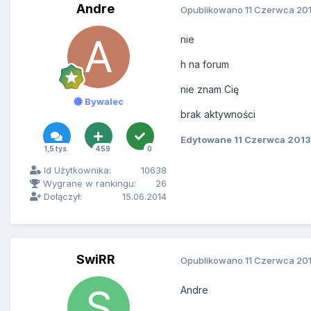
Andre
Opublikowano
11 Czerwca 20
nie
h na forum
nie znam Cię
Bywalec
brak aktywności
Edytowane
11 Czerwca 2013
1,5 tys.
459
0
Id Użytkownika:
10638
Wygrane w rankingu:
26
Dołączył:
15.06.2014
SwiRR
Opublikowano
11 Czerwca 20
Andre