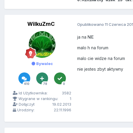
WilkuZmC
Opublikowano
11 Czerwca 20
ja na NIE
malo h na forum
malo cie widze na forum
Bywalec
nie jestes zbyt aktywny
410
78
0
Id Użytkownika:
3582
Wygrane w rankingu:
1
Dołączył:
19.02.2013
Urodziny:
22.11.1996