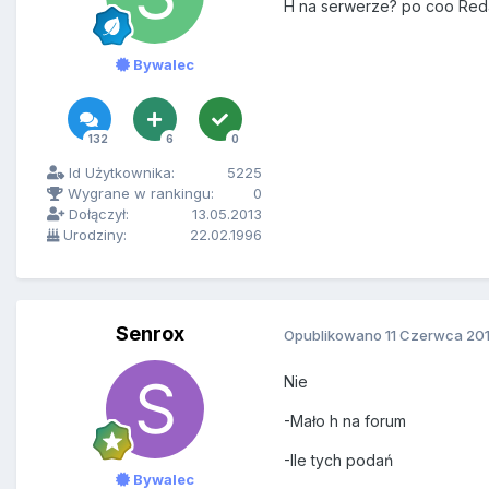
H na serwerze? po coo Red
Bywalec
132
6
0
Id Użytkownika:
5225
Wygrane w rankingu:
0
Dołączył:
13.05.2013
Urodziny:
22.02.1996
Senrox
Opublikowano
11 Czerwca 20
Nie
-Mało h na forum
-Ile tych podań
Bywalec