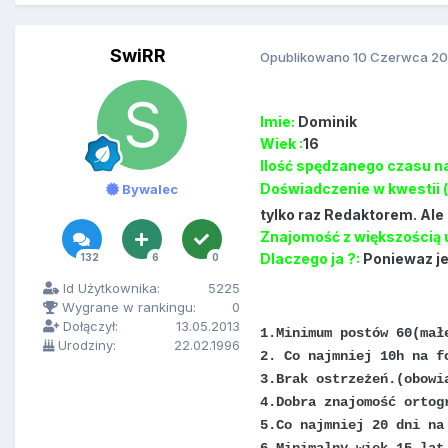
SwiRR
Opublikowano
10 Czerwca 20
Imie:
Dominik
Wiek :
16
Ilość spędzanego czasu na
Doświadczenie w kwestii (
Bywalec
tylko raz Redaktorem. Ale
Znajomość z większością
Dlaczego ja ?:
Poniewaz je
132
6
0
Id Użytkownika:
5225
Wygrane w rankingu:
0
Dołączył:
13.05.2013
1.Minimum postów 60(mał
Urodziny:
22.02.1996
2. Co najmniej 10h na f
3.Brak ostrzeżeń.(obowi
4.Dobra znajomość ortog
5.Co najmniej 20 dni na
6.Minimalny wiek 15 lat