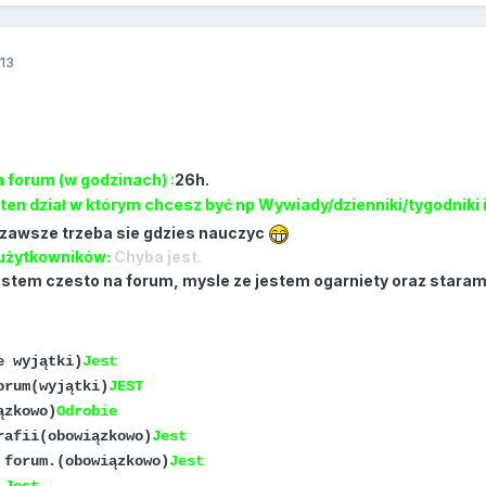
13
 forum (w godzinach) :
26h.
ten dział w którym chcesz być np Wywiady/dzienniki/tygodniki i
 zawsze trzeba sie gdzies nauczyc
 użytkowników:
Chyba jest.
stem czesto na forum, mysle ze jestem ogarniety oraz staram
e wyjątki)
Jest
orum(wyjątki)
JEST
ązkowo)
Odrobie
rafii(obowiązkowo)
Jest
 forum.(obowiązkowo)
Jest
.
Jest