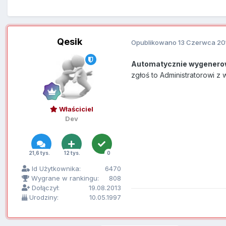
Qesik
Opublikowano
13 Czerwca 20
Automatycznie wygenero
zgłoś to Administratorowi z
Właściciel
Dev
21,6 tys.
12 tys.
0
Id Użytkownika:
6470
Wygrane w rankingu:
808
Dołączył:
19.08.2013
Urodziny:
10.05.1997