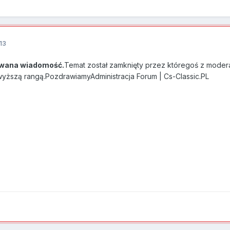
13
wana wiadomość.
Temat został zamknięty przez któregoś z modera
 wyższą rangą.PozdrawiamyAdministracja Forum | Cs-Classic.PL