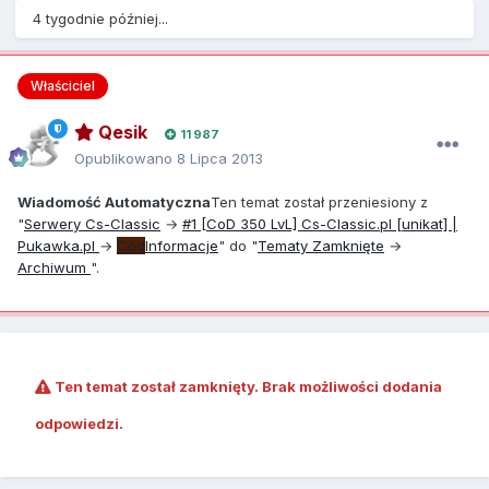
4 tygodnie później...
Właściciel
Qesik
11 987
Opublikowano
8 Lipca 2013
Wiadomość Automatyczna
Ten temat został przeniesiony z
"
Serwery Cs-Classic
→
#1 [CoD 350 LvL] Cs-Classic.pl [unikat] |
Pukawka.pl
→
Cod
Informacje
" do "
Tematy Zamknięte
→
Archiwum
".
Ten temat został zamknięty. Brak możliwości dodania
odpowiedzi.