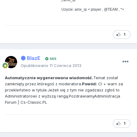
] amx_ip
Uzycie: amx_ip < player , @TEAM , *>
1
BlazE
565
Opublikowano
11 Czerwca 2013
Automatycznie wygenerowana wiadomość.
Temat został
zamknięty przez któregoś z moderatora.
Powód:
Cl + warn za
przekleństwo w tytule.Jeżeli się z tym nie zgadzasz zgłoś to
Administratorowi z wyższą rangą.PozdrawiamyAdministracja
Forum | Cs-Classic.PL
1