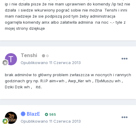
ip i nie działa pisze że nie mam uprawnien do komendy /ip też nie
działa i siedze wkurwiony pograć sobie nie można Tenshi i inni
mam nadzieje że sie podpiszą pod tym żeby administracja
ogarnęła komendy amx albo załatwiła admiina na noc -.- tyle z
mojej strony dziękuje
Tenshi
0
Opublikowano
11 Czerwca 2013
brak adminów to główny problem zwłaszcza w nocnych i rannych
godzinach gry np. R.I.P aim+wh , Awp_Ker wh , (1)xMuszu wh ,
Dziki Dzik wh , itd..
BlazE
565
Opublikowano
11 Czerwca 2013