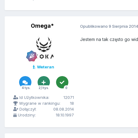
Omega*
Opublikowano
9 Sierpnia 201
Jestem na tak często go wi
Weteran
4 tys.
2,1 tys.
0
Id Użytkownika:
12071
Wygrane w rankingu:
18
Dołączył:
08.08.2014
Urodziny:
18.10.1997