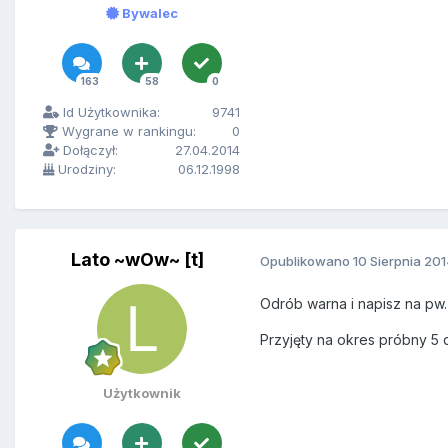
Bywalec
163
58
0
Id Użytkownika:
9741
Wygrane w rankingu:
0
Dołączył:
27.04.2014
Urodziny:
06.12.1998
Lato ~wOw~ [t]
Opublikowano
10 Sierpnia 20
Odrób warna i napisz na pw.
Przyjęty na okres próbny 5 
Użytkownik