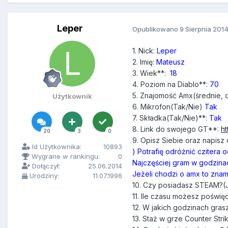
Leper
Opublikowano
9 Sierpnia 201
1.
Nick
:
Leper
2.
Imi
ę:
Mateusz
3.
Wiek
**:
18
4.
Poziom
na
Diablo
**:
70
5.
Znajomo
ść
Amx
(ś
rednie
,
d
Użytkownik
6.
Mikrofon
(
Tak
/
Nie
)
Tak
7.
Sk
ł
adka
(
Tak
/
Nie
)**:
Tak
8.
Link
do
swojego GT
**:
ht
20
3
0
9.
Opisz
Siebie
oraz napisz
Id Użytkownika:
10893
) Potrafię odróżnić czitera 
Wygrane w rankingu:
0
Najczęściej gram w godzinac
Dołączył:
25.06.2014
Jeżeli chodzi o amx to znam
Urodziny:
11.07.1996
10.
Czy
posiadasz STEAM
?(
11.
Ile
czasu mo
ż
esz po
ś
wi
ę
c
12.
W jakich godzinach gras
13.
Sta
ż
w grze
Counter
Stri