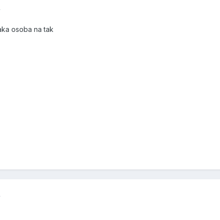
4
taka osoba na tak
4