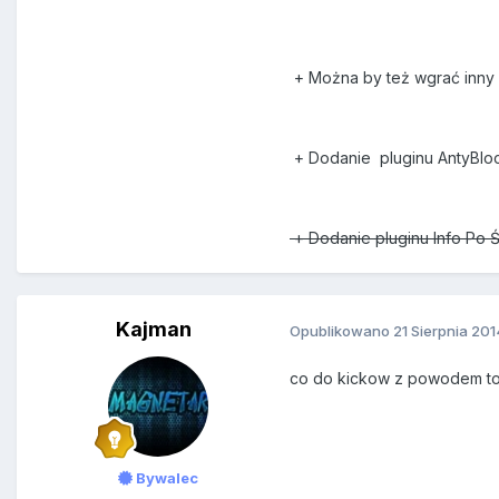
+ Można by też wgrać inny pl
+ Dodanie pluginu AntyBlock 
+ Dodanie pluginu Info Po Ś
Kajman
Opublikowano
21 Sierpnia 201
co do kickow z powodem to j
Bywalec