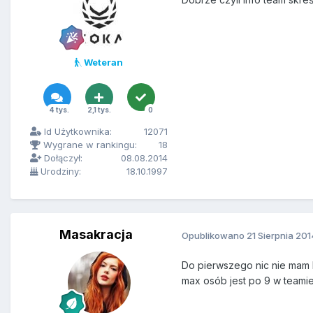
Weteran
4 tys.
2,1 tys.
0
Id Użytkownika:
12071
Wygrane w rankingu:
18
Dołączył:
08.08.2014
Urodziny:
18.10.1997
Masakracja
Opublikowano
21 Sierpnia 201
Do pierwszego nic nie mam b
max osób jest po 9 w teamie 