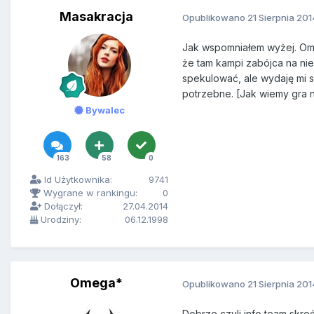
Masakracja
Opublikowano
21 Sierpnia 201
Jak wspomniałem wyżej. Omeg
że tam kampi zabójca na ni
spekulować, ale wydaję mi si
potrzebne. [Jak wiemy gra n
Bywalec
163
58
0
Id Użytkownika:
9741
Wygrane w rankingu:
0
Dołączył:
27.04.2014
Urodziny:
06.12.1998
Omega*
Opublikowano
21 Sierpnia 201
Dobrze czyli info team skreś