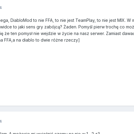
4
a, DiabloMod to nie FFA, to nie jest TeamPlay, to nie jest MIX. W m
ewidce to jaki sens gry zabójcą? Żaden. Pomyśl pierw trochę co m
ę że ten pomysł nie wejdzie w życie na nasz serwer. Zamiast dawać i
a FFA,a na diablo to dwie różne rzeczy]
4
lam. A możecie mi wyjaśnić czemu na nie w 1 , 2 +?