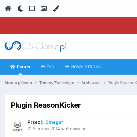
Forum
FAQ
NOWA STRONA
Strona główna
Tematy Zamknięte
Archiwum
Plugin ReasonK
Plugin ReasonKicker
Przez
Omega*
21 Sierpnia 2014
w
Archiwum