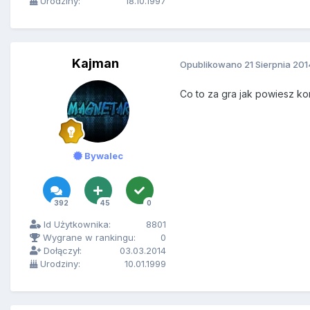
Urodziny:
18.10.1997
Kajman
Opublikowano
21 Sierpnia 201
Co to za gra jak powiesz ko
Bywalec
392
45
0
Id Użytkownika:
8801
Wygrane w rankingu:
0
Dołączył:
03.03.2014
Urodziny:
10.01.1999