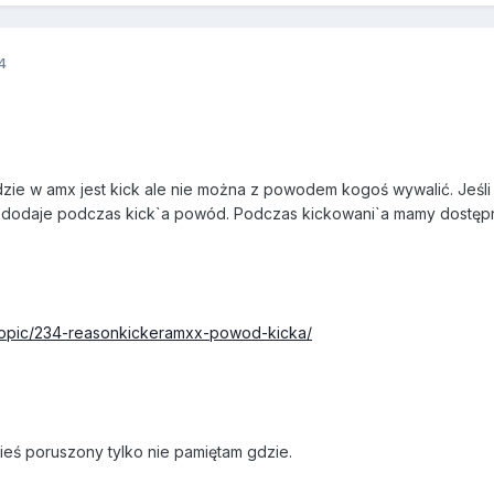
4
zie w amx jest kick ale nie można z powodem kogoś wywalić. Jeśli
ry dodaje podczas kick`a powód. Podczas kickowani`a mamy dostę
/topic/234-reasonkickeramxx-powod-kicka/
ieś poruszony tylko nie pamiętam gdzie.