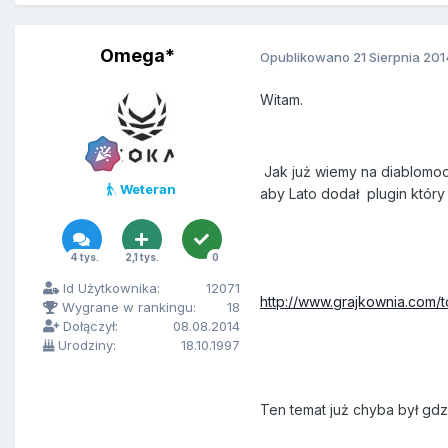
Omega*
Opublikowano
21 Sierpnia 201
Witam.
Jak już wiemy na diablomod
Weteran
aby Lato dodał plugin któ
4 tys.
2,1 tys.
0
Id Użytkownika:
12071
http://www.grajkownia.com
Wygrane w rankingu:
18
Dołączył:
08.08.2014
Urodziny:
18.10.1997
Ten temat już chyba był gdz