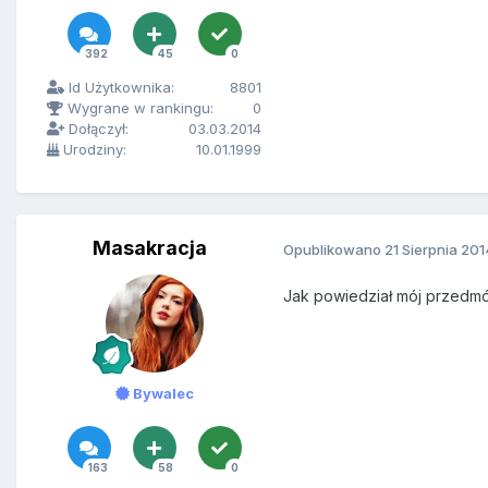
392
45
0
Id Użytkownika:
8801
Wygrane w rankingu:
0
Dołączył:
03.03.2014
Urodziny:
10.01.1999
Masakracja
Opublikowano
21 Sierpnia 201
Jak powiedział mój przedmó
Bywalec
163
58
0