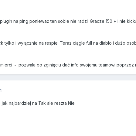
ugin na ping ponieważ ten sobie nie radzi. Gracze 150 + i nie kick
tylko i wyłącznie na respie. Teraz ciągle full na diablo i dużo osób
mierci ~ pozwala po zginięciu dać info swojemu teamowi poprzez mi
4
ak najbardziej na Tak ale reszta Nie