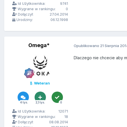
Id Użytkownika:
9741
Wygrane w rankingu:
0
Dołączył:
27.04.2014
Urodziny:
06.12.1998
Omega*
Opublikowano
21 Sierpnia 201
Dlaczego nie chcecie aby m
Weteran
4 tys.
2,1 tys.
0
Id Użytkownika:
12071
Wygrane w rankingu:
18
Dołączył:
08.08.2014