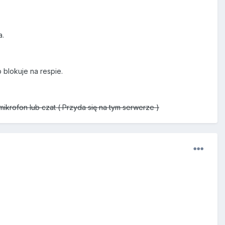
a.
 blokuje na respie.
krofon lub czat ( Przyda się na tym serwerze )