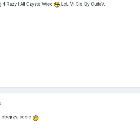
 4 Razy I All Czyste Wiec
LoL Mi Cie..By OutlaV.
3
 obejrzyj sobie