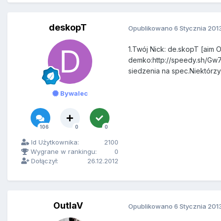
deskopT
Opublikowano
6 Stycznia 201
1.Twój Nick: de.skopT [aim 
demko:http://speedy.sh/Gw7d
siedzenia na spec.Niektórzy
Bywalec
106
0
0
Id Użytkownika:
2100
Wygrane w rankingu:
0
Dołączył:
26.12.2012
OutlaV
Opublikowano
6 Stycznia 201