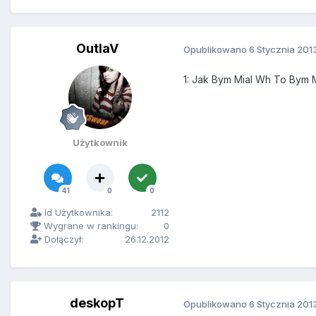
OutlaV
Opublikowano
6 Stycznia 201
1: Jak Bym Mial Wh To Bym M
Użytkownik
41
0
0
Id Użytkownika:
2112
Wygrane w rankingu:
0
Dołączył:
26.12.2012
deskopT
Opublikowano
6 Stycznia 201