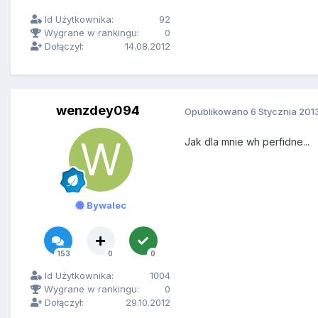
Id Użytkownika:
92
Wygrane w rankingu:
0
Dołączył:
14.08.2012
wenzdey094
Opublikowano
6 Stycznia 201
Jak dla mnie wh perfidne...
Bywalec
153
0
0
Id Użytkownika:
1004
Wygrane w rankingu:
0
Dołączył:
29.10.2012