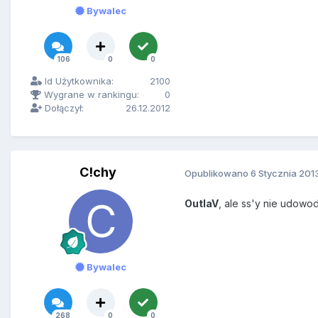
Bywalec
106
0
0
Id Użytkownika:
2100
Wygrane w rankingu:
0
Dołączył:
26.12.2012
C!chy
Opublikowano
6 Stycznia 201
OutlaV
, ale ss'y nie udowo
Bywalec
268
0
0