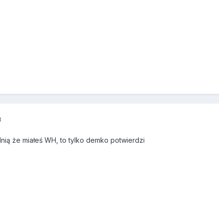
3
dnią że miałeś WH, to tylko demko potwierdzi