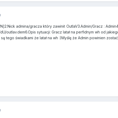
3
ON]2.Nick admina/gracza który zawinił: OutlaV3.Admin/Gracz : Adm
U/outlav.dem6.Opis sytuacji: Gracz latał na perfidnym wh od jaki
 są tego świadkami że latał na wh :)Myślę że Admin powinien zosta
3