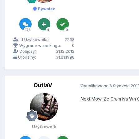
Bywalec
146
4
0
Id Użytkownika:
2268
Wygrane w rankingu:
0
Dołączył:
31.12.2012
Urodziny:
31.01.1998
OutlaV
Opublikowano
6 Stycznia 201
Next Mowi Ze Gram Na Wh O
Użytkownik