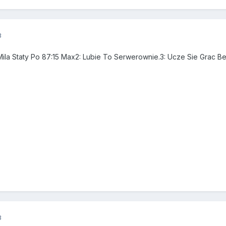
3
ila Staty Po 87:15 Max2: Lubie To Serwerownie.3: Ucze Sie Grac Be
3