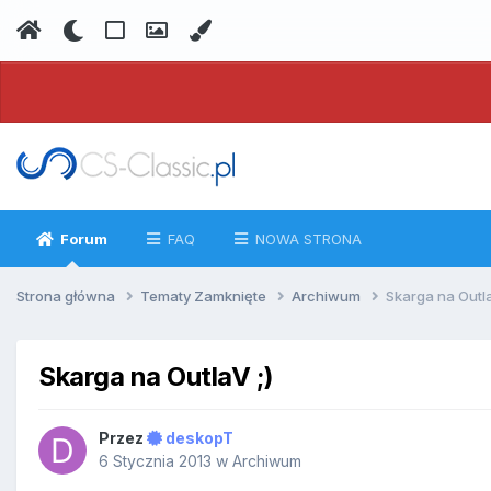
Forum
FAQ
NOWA STRONA
Strona główna
Tematy Zamknięte
Archiwum
Skarga na Outla
Skarga na OutlaV ;)
Przez
deskopT
6 Stycznia 2013
w
Archiwum