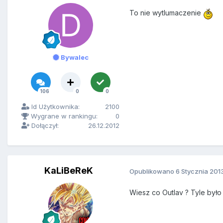
To nie wytlumaczenie
Bywalec
106
0
0
Id Użytkownika:
2100
Wygrane w rankingu:
0
Dołączył:
26.12.2012
KaLiBeReK
Opublikowano
6 Stycznia 201
Wiesz co Outlav ? Tyle było