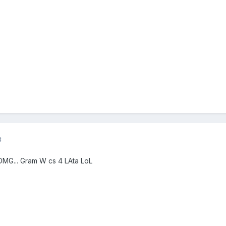
3
MG... Gram W cs 4 LAta LoL