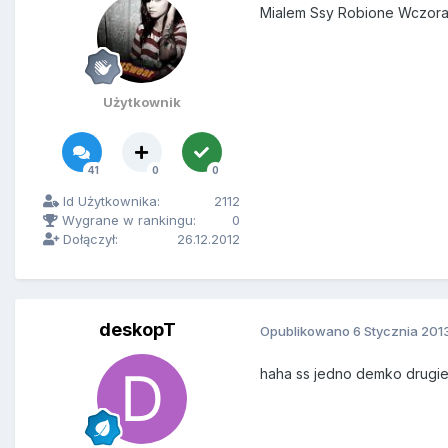
Mialem Ssy Robione Wczoraj
Użytkownik
41
0
0
Id Użytkownika:
2112
Wygrane w rankingu:
0
Dołączył:
26.12.2012
deskopT
Opublikowano
6 Stycznia 201
haha ss jedno demko drugie