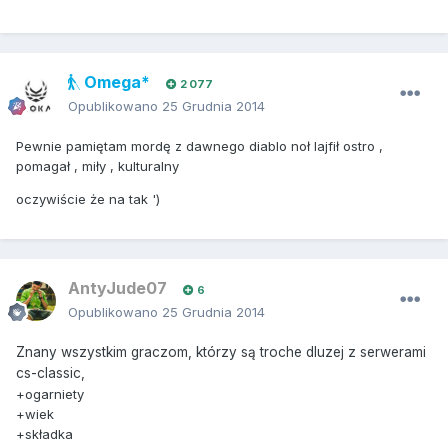
Omega*
2 077
Opublikowano
25 Grudnia 2014
Pewnie pamiętam mordę z dawnego diablo noł lajfił ostro ,
pomagał , miły , kulturalny
oczywiście że na tak ')
AntyJude07
6
Opublikowano
25 Grudnia 2014
Znany wszystkim graczom, którzy są troche dluzej z serwerami
cs-classic,
+ogarniety
+wiek
+składka