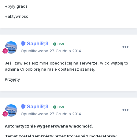
+były gracz
+aktywność
SaphiR;3
359
Opublikowano
27 Grudnia 2014
Jeśli zawiedziesz mnie obecnością na serwerze, w co wątpię to
admina Ci odbiorę na razie dostaniesz szansę.
Przyjęty.
SaphiR;3
359
Opublikowano
27 Grudnia 2014
Automatycznie wygenerowana wiadomość.
Temat został zamknięty przez któregoś z moderatorów.