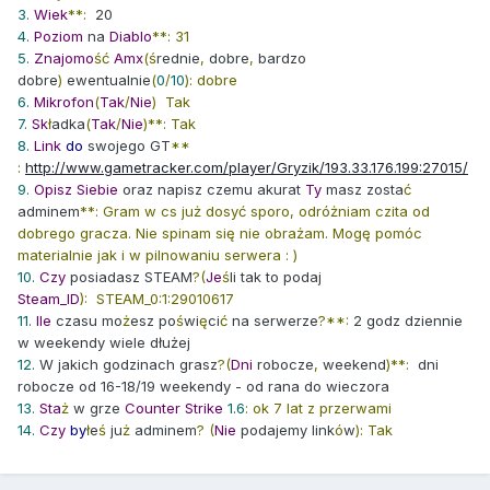
3.
Wiek
**:
20
4.
Poziom
na
Diablo
**: 31
5.
Znajomo
ść
Amx
(ś
rednie
,
dobre
,
bardzo
dobre
)
ewentualnie
(
0
/
10
): dobre
6.
Mikrofon
(
Tak
/
Nie
) Tak
7.
Sk
ł
adka
(
Tak
/
Nie
)**: Tak
8.
Link
do
swojego GT
**
:
http://www.gametracker.com/player/Gryzik/193.33.176.199:27015/
9.
Opisz
Siebie
oraz napisz czemu akurat
Ty
masz zosta
ć
adminem
**: Gram w cs już dosyć sporo, odróżniam czita od
dobrego gracza. Nie spinam się nie obrażam. Mogę pomóc
materialnie jak i w pilnowaniu serwera : )
10.
Czy
posiadasz STEAM
?(
Je
ś
li tak to podaj
Steam_ID
): STEAM_0:1:29010617
11.
Ile
czasu mo
ż
esz po
ś
wi
ę
ci
ć
na serwerze
?**:
2 godz dziennie
w weekendy wiele dłużej
12.
W jakich godzinach grasz
?(
Dni
robocze
,
weekend
)**:
dni
robocze od 16-18/19 weekendy - od rana do wieczora
13.
Sta
ż
w grze
Counter
Strike
1.6
: ok 7 lat z przerwami
14.
Czy
by
ł
e
ś
ju
ż
adminem
?
(
Nie
podajemy link
ó
w
): Tak