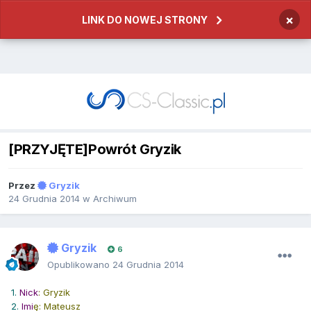
×
LINK DO NOWEJ STRONY
[PRZYJĘTE]Powrót Gryzik
Przez
Gryzik
24 Grudnia 2014
w
Archiwum
Gryzik
6
Opublikowano
24 Grudnia 2014
1.
Nick
: Gryzik
2.
Imi
ę: Mateusz