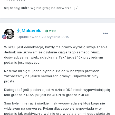
się osoby, które wg nie grają na serwerze. ; /
Makaveli.
2 153
Opublikowano
20 Stycznia 2015
W kraju jest demokracja, każdy ma prawo wyrazić swoje zdanie.
Jednak nie ukrywam że czytanie ciągle tego samego "Amx,
doświadczenie, wiek, składka na Tak" jakieś 10x przy jednym
podaniu jest męczące.
Nasuwa mi się tu jedno pytanie. Po co w naszych profilach
zaznaczamy na jakich serwerach gramy? Odpowiedź niby
prosta.
Dlatego też jeśli podanie jest w dziale DD2 niech wypowiadają się
tam gracze z DD2, jak jest na 4FUN to gracze z 4FUN.
Sam byłem nie raz świadkiem jak wypowiada się ktoś kogo nie
widziałem na serwerze. Pytam dlaczego się wypowiada w tym
podaniu jak praktycznie wgl nie gra w cs'a a on mi odpowiada że