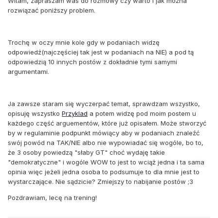
Witam, zapraszam was do rozmowy czy warto i jak można
rozwiązać poniższy problem.
Trochę w oczy mnie kole gdy w podaniach widzę
odpowiedź(najczęściej tak jest w podaniach na NIE) a pod tą
odpowiedzią 10 innych postów z dokładnie tymi samymi
argumentami.
Ja zawsze staram się wyczerpać temat, sprawdzam wszystko,
opisuję wszystko
Przyklad
a potem widzę pod moim postem u
każdego część arguementów, które już opisałem. Może stworzyć
by w regulaminie podpunkt mówiący aby w podaniach znaleźć
swój powód na TAK/NIE albo nie wypowiadać się wogóle, bo to,
że 3 osoby powiedzą "słaby GT" choć wydaję takie
"demokratyczne" i wogóle WOW to jest to wciąż jedna i ta sama
opinia więc jeżeli jedna osoba to podsumuje to dla mnie jest to
wystarczające. Nie sądzicie? Zmiejszy to nabijanie postów ;3
Pozdrawiam, lecę na trening!