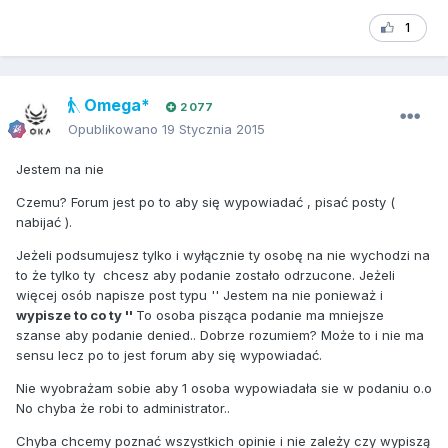
1
Omega*
2 077
Opublikowano
19 Stycznia 2015
Jestem na nie
Czemu? Forum jest po to aby się wypowiadać , pisać posty (
nabijać ).
Jeżeli podsumujesz tylko i wyłącznie ty osobę na nie wychodzi na
to że tylko ty chcesz aby podanie zostało odrzucone. Jeżeli
więcej osób napisze post typu '' Jestem na nie ponieważ i
wypisze to co ty ''
To osoba pisząca podanie ma mniejsze
szanse aby podanie denied.. Dobrze rozumiem? Może to i nie ma
sensu lecz po to jest forum aby się wypowiadać.
Nie wyobrażam sobie aby 1 osoba wypowiadała sie w podaniu o.o
No chyba że robi to administrator..
Chyba chcemy poznać wszystkich opinie i nie zależy czy wypiszą