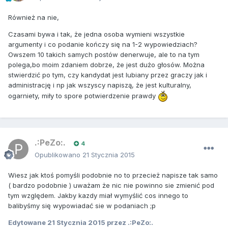
Również na nie,
Czasami bywa i tak, że jedna osoba wymieni wszystkie
argumenty i co podanie kończy się na 1-2 wypowiedziach?
Owszem 10 takich samych postów denerwuje, ale to na tym
polega,bo moim zdaniem dobrze, że jest dużo głosów. Można
stwierdzić po tym, czy kandydat jest lubiany przez graczy jak i
administrację i np jak wszyscy napiszą, że jest kulturalny,
ogarniety, miły to spore potwierdzenie prawdy
.:PeZo:.
4
Opublikowano
21 Stycznia 2015
Wiesz jak ktoś pomyśli podobnie no to przecież napisze tak samo
( bardzo podobnie ) uważam że nic nie powinno sie zmienić pod
tym względem. Jakby kazdy miał wymyślić cos innego to
balibyśmy się wypowiadać sie w podaniach ;p
Edytowane
21 Stycznia 2015
przez .:PeZo:.