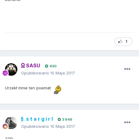
1
SASU
430
Opublikowano
10 Maja 2017
Urzekł mnie ten poemat
s t a r g i r l
3 949
Opublikowano
10 Maja 2017
2/10