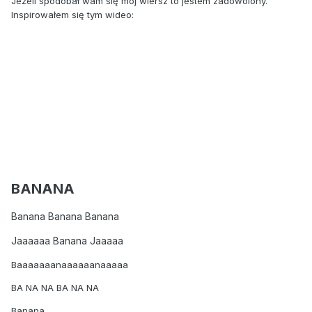
Jeżeli spodobał wam się mój wiersz to jestem zadowolony.
Inspirowałem się tym wideo:
BANANA
Banana Banana Banana
Jaaaaaa Banana Jaaaaa
Baaaaaaanaaaaaanaaaaa
BA NA NA BA NA NA
Banana.