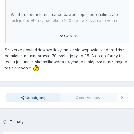
W inte na durielu nie ma co dawać, lepiej adrenalina, ale
jeśli już to HP trzymać około 200 i to co zostanie to w inte.
Rozwiń
Korzenie to nie najlepsza droga, ewentualnie raz do 3
korzeni ale dalej nie ma co ulepszać, jak się zużyje to
Szczerze powiedziawszy liczylem ze sie wypowiesz i doradzisz
zawsze można doładować.
bo miales na nim prawie 70level a ja tylko 35. A co do formy to
twoja jest mniej skomplikowana i wymaga mniej czasu niz moja a
Jedna sekunda nie zbawi? Oj zdziwił byś się, nie raz zostało
tez sie nadaje.
mi 0.20, 0.39, 0.04 itp do użycia inferno. Tą zdolność można
ulepszyć 5 razy a 5 sek to już na pewno nas zbawi.
Golden też dobry, mniejsza szansa na zużycie dwóch
Udostępnij
Obserwujący
0
korzeni na przeciwnika.
Srebrnoklingi słaby, lepiej go sprzedać i czekać na lepszy
Tematy
item np Wspaniały Topór.