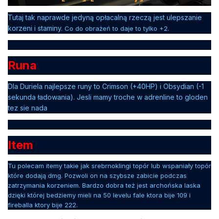
Tutaj tak naprawde jedyną opłacalną rzeczą jest ulepszanie
korzeni i staminy.
Co do obrażeń to daje to tylko +2.
Runa
Dla Duriela najlepsze runy to Crimson (+40HP) i Obsydian (-1
sekunda ładowania). Jesli mamy troche w adrenline to gloden
tez sie nada
Item
Tu polecam itemy takie jak srebrnoklingi topór lub wspaniały topór
które dodają dmg. Pozwoli on na szybsze zabicie podczas
zatrzymania korzeniem. Bardzo dobra też jest archońska laska
dzięki której bedziemy mieli na 50 levelu fale ktora bije 109 i
fireballa ktory bije 222.