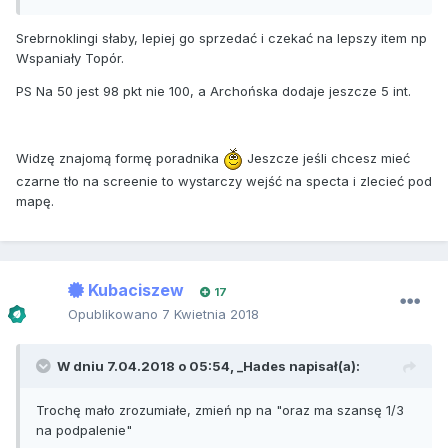
Srebrnoklingi słaby, lepiej go sprzedać i czekać na lepszy item np
Wspaniały Topór.
PS Na 50 jest 98 pkt nie 100, a Archońska dodaje jeszcze 5 int.
Widzę znajomą formę poradnika
Jeszcze jeśli chcesz mieć
czarne tło na screenie to wystarczy wejść na specta i zlecieć pod
mapę.
Kubaciszew
17
Opublikowano
7 Kwietnia 2018
W dniu 7.04.2018 o 05:54,
_Hades
napisał(a):
Trochę mało zrozumiałe, zmień np na "oraz ma szansę 1/3
na podpalenie"