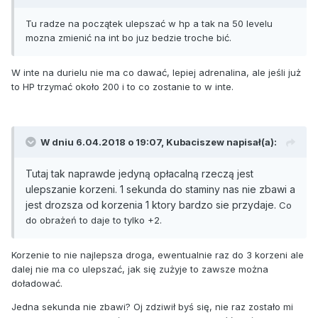
Tu radze na początek ulepszać w hp a tak na 50 levelu
mozna zmienić na int bo juz bedzie troche bić.
W inte na durielu nie ma co dawać, lepiej adrenalina, ale jeśli już
to HP trzymać około 200 i to co zostanie to w inte.
W dniu 6.04.2018 o 19:07,
Kubaciszew
napisał(a):
Tutaj tak naprawde jedyną opłacalną rzeczą jest
ulepszanie korzeni. 1 sekunda do staminy nas nie zbawi a
jest drozsza od korzenia 1 ktory bardzo sie przydaje.
Co
do obrażeń to daje to tylko +2.
Korzenie to nie najlepsza droga, ewentualnie raz do 3 korzeni ale
dalej nie ma co ulepszać, jak się zużyje to zawsze można
doładować.
Jedna sekunda nie zbawi? Oj zdziwił byś się, nie raz zostało mi