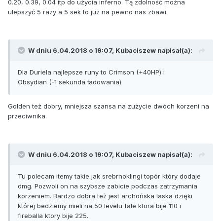
0.20, 0.39, 0.04 itp do użycia inferno. Tą zdolność można
ulepszyć 5 razy a 5 sek to już na pewno nas zbawi.
W dniu 6.04.2018 o 19:07,
Kubaciszew
napisał(a):
Dla Duriela najlepsze runy to Crimson (+40HP) i
Obsydian (-1 sekunda ładowania)
Golden też dobry, mniejsza szansa na zużycie dwóch korzeni na
przeciwnika.
W dniu 6.04.2018 o 19:07,
Kubaciszew
napisał(a):
Tu polecam itemy takie jak srebrnoklingi topór który dodaje
dmg. Pozwoli on na szybsze zabicie podczas zatrzymania
korzeniem. Bardzo dobra też jest archońska laska dzięki
której bedziemy mieli na 50 levelu fale ktora bije 110 i
fireballa ktory bije 225.