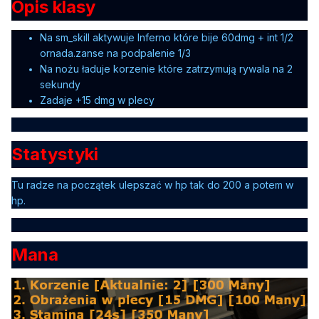
Opis klasy
Na sm_skill aktywuje Inferno które bije 60dmg + int 1/2
ornada.zanse na podpalenie 1/3
Na nożu ładuje korzenie które zatrzymują rywala na 2
sekundy
Zadaje +15 dmg w plecy
Statystyki
Tu radze na początek ulepszać w hp tak do 200 a potem w
hp.
Mana