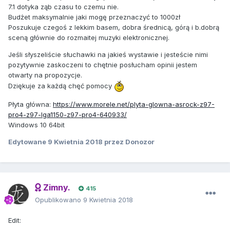
7.1 dotyka ząb czasu to czemu nie.
Budżet maksymalnie jaki mogę przeznaczyć to 1000zł
Poszukuje czegoś z lekkim basem, dobra średnicą, górą i b.dobrą
sceną głównie do rozmaitej muzyki elektronicznej.
Jeśli słyszeliście słuchawki na jakieś wystawie i jesteście nimi
pozytywnie zaskoczeni to chętnie posłucham opinii jestem
otwarty na propozycje.
Dziękuje za każdą chęć pomocy
Płyta główna:
https://www.morele.net/plyta-glowna-asrock-z97-
pro4-z97-lga1150-z97-pro4-640933/
Windows 10 64bit
Edytowane
9 Kwietnia 2018
przez Donozor
Zimny.
415
Opublikowano
9 Kwietnia 2018
Edit: