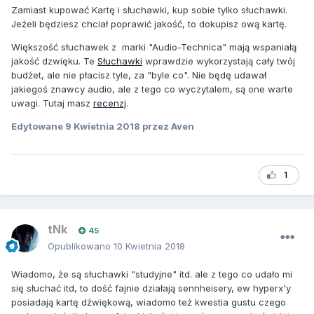
Zamiast kupować Kartę i słuchawki, kup sobie tylko słuchawki.
Jeżeli będziesz chciał poprawić jakość, to dokupisz ową kartę.
Większość słuchawek z marki "Audio-Technica" mają wspaniałą
jakość dzwięku. Te
Słuchawki
wprawdzie wykorzystają cały twój
budżet, ale nie płacisz tyle, za "byle co". Nie będę udawał
jakiegoś znawcy audio, ale z tego co wyczytalem, są one warte
uwagi. Tutaj masz
recenzj
.
Edytowane
9 Kwietnia 2018
przez Aven
1
tNk
45
Opublikowano
10 Kwietnia 2018
Wiadomo, że są słuchawki "studyjne" itd. ale z tego co udało mi
się słuchać itd, to dość fajnie działają sennheisery, ew hyperx'y
posiadają kartę dźwiękową, wiadomo też kwestia gustu czego