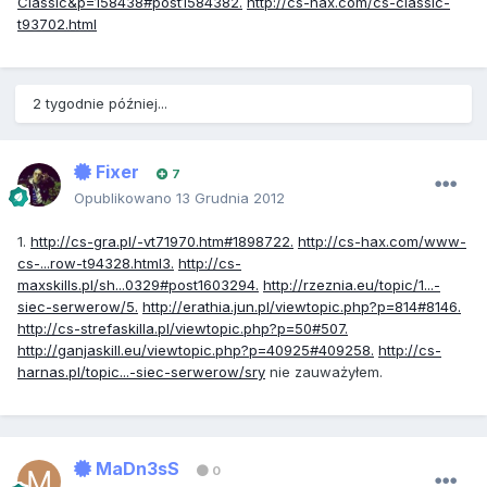
Classic&p=158438#post1584382.
http://cs-hax.com/cs-classic-
t93702.html
2 tygodnie później...
Fixer
7
Opublikowano
13 Grudnia 2012
1.
http://cs-gra.pl/-vt71970.htm#1898722.
http://cs-hax.com/www-
cs-...row-t94328.html3.
http://cs-
maxskills.pl/sh...0329#post1603294.
http://rzeznia.eu/topic/1...-
siec-serwerow/5.
http://erathia.jun.pl/viewtopic.php?p=814#8146.
http://cs-strefaskilla.pl/viewtopic.php?p=50#507.
http://ganjaskill.eu/viewtopic.php?p=40925#409258.
http://cs-
harnas.pl/topic...-siec-serwerow/sry
nie zauważyłem.
MaDn3sS
0