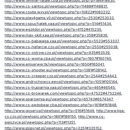
http://www.femme-fatale.cba.pl/viewtopic.php?p=186#18630.
http://www.cs-santos.pl/viewtopic.php?p=11488#1148831.
http://www.cssite.wxv.pl/viewtopic.php?p=10822#1082232.
http://www.play4game.y0.pl/viewtopic.php?p=2530#253033.
http://www.cspuchatek.xaa.pl/viewtopic.php?p=514#51434.
http://www.egzitdor.pl/viewtopic.php?p=4152#415235.
http://www.max-skill.xaa.pl/viewtopic.php?p=358#35836.
http://www.cs-babajaga.xaa.pl/viewtopic.php?p=5533#553337.
http://www.cs-nafarcie.czo.pl/viewtopic.php?p=2550#255038.
http://www.cs-ostrow.czo.pl/viewtopic.php?p=935#93539.
http://www.cs-wojna.cba.pl/viewtopic.php?p=1607#160740.
http://www.emserwer.tk/viewtopic.php?p=1650#165041.
http://www.cs-shooter.eu/viewtopic.php?p=1381#138142.
http://www.cs-creeper.czo.pl/viewtopic.php?p=2544#254443.
http://www.andrychowcs.eev.pl/viewtopic.php?p=1051#105144.
http://www.cs-trupiarnia.xaa.pl/viewtopic.php?p=465#46545.
http://www.cs-browarek.com/viewtopic.php?p=47522#4752246.
http://www.sparownia.eu/viewtopic.php?p=65743#6574347.
http://www.cs-pedobear.cba.pl/viewtopic.php?p=1618#161848.
http://www.goserv.pl/viewtopic.php?p=516#51649.
http://www.liga-
cs.czo.pl/viewtopic.php?p=1891#189150.
http://www.cs-
pieszyce.pl/viewtopic.php?p=113#11351.
http://www.iplay.net.pl/viewtopic.php?p=3351#335152.