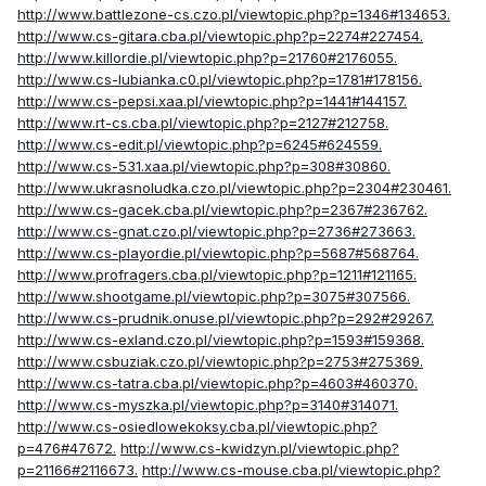
http://www.battlezone-cs.czo.pl/viewtopic.php?p=1346#134653.
http://www.cs-gitara.cba.pl/viewtopic.php?p=2274#227454.
http://www.killordie.pl/viewtopic.php?p=21760#2176055.
http://www.cs-lubianka.c0.pl/viewtopic.php?p=1781#178156.
http://www.cs-pepsi.xaa.pl/viewtopic.php?p=1441#144157.
http://www.rt-cs.cba.pl/viewtopic.php?p=2127#212758.
http://www.cs-edit.pl/viewtopic.php?p=6245#624559.
http://www.cs-531.xaa.pl/viewtopic.php?p=308#30860.
http://www.ukrasnoludka.czo.pl/viewtopic.php?p=2304#230461.
http://www.cs-gacek.cba.pl/viewtopic.php?p=2367#236762.
http://www.cs-gnat.czo.pl/viewtopic.php?p=2736#273663.
http://www.cs-playordie.pl/viewtopic.php?p=5687#568764.
http://www.profragers.cba.pl/viewtopic.php?p=1211#121165.
http://www.shootgame.pl/viewtopic.php?p=3075#307566.
http://www.cs-prudnik.onuse.pl/viewtopic.php?p=292#29267.
http://www.cs-exland.czo.pl/viewtopic.php?p=1593#159368.
http://www.csbuziak.czo.pl/viewtopic.php?p=2753#275369.
http://www.cs-tatra.cba.pl/viewtopic.php?p=4603#460370.
http://www.cs-myszka.pl/viewtopic.php?p=3140#314071.
http://www.cs-osiedlowekoksy.cba.pl/viewtopic.php?
p=476#47672.
http://www.cs-kwidzyn.pl/viewtopic.php?
p=21166#2116673.
http://www.cs-mouse.cba.pl/viewtopic.php?