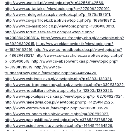
http://www.useskill.pl/viewtopic.php?p=14256#142569.
http://www.cs-tartak.pl/viewtopic.php?p=22790#2279010.
http://www.inteligent.xaa.pl/viewtopic.php?p=1875#187511.
http://www.cs-garfildek.cba.pl/viewtopic.php?p=1691#169112.
http://www.cs-mallboro.c0.pl/viewtopic.php?p=1830#183013.
http://www.forum.serwer-cs.com/viewtopic.php?
p=23086#2308614.
http://www.cs-freeplay.cba.pl/viewtopic.php?
p=3929#392915.
http://www.reklamowicz.tk/viewtopic.php?
p=1629#162916.
http://www.cs-headboots.cba.pl/viewtopic.php?
p=4862#486217.
http://www.cs-czachulec.xaa.pl/viewtopic.php?
p=605#60518.
http://www.cs-absolwent.xaa.pl/viewtopic.php?
p=3190#319019.
http://www.cs-
trudnesprawy.xaa.pl/viewtopic.php?p=244#24420.
http://www.csbrindis.czo.pl/viewtopic.php?p=1383#138321.
http://www.cs-fragomaniacy.cba.pl/viewtopic.php?p=330#33022.
http://www.headkillers.pl/viewtopic.php?p=12803#1280323.
http://www.apokalipsa-cs.xaa.pl/viewtopic.php?p=6270#627024.
http://www.nieledwia.cba.pl/viewtopic.php?p=1425#142525.
http://www.wartownia.eu/viewtopic.php?p=1039#103926.
http://www.cs-spam.cba.pl/viewtopic.php?p=820#82027.
http://www.ganjaskill.eu/viewtopic.php?p=37653#3765328.
http://www.osiedlowo.eu/viewtopic.php?p=14645#1464529.