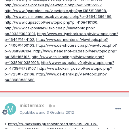
http://www.cs-proskill.pl/viewtopic.php?p=552#55297.
http://www.fpsproject.eu/viewtopic.php?p=1385#138598.
http://www.cs-memories.pl/viewtopic.php?p=3664#366499.
http://www.dupszot.pl/viewtopic.php?p=410#410100.
http://www.cs-posmiewisko.cba.pl/viewtopic.php?
p=3033#3033101.
http://www.cs-tymbark.xaa.pl/viewtopic.php?
p=1644#1644102.
http://www.cs-monter.pl/viewtopic.php?
p=1400#1400103.
http://www.cs-shoters.cba.pl/viewtopic.php?
p=986#986104.
http://www.headshot-cs.xaa.pl/viewtopic.php?
p=165#165105.
http://www.cs-loading.pl/viewtopic.php?
p=10389#10389106.
http://www.cs-paka.y0.pl/viewtopic.php?
p=4738#4738107.
http://www.koksimy.czo.pl/viewtopic.php?
p=1723#1723108.
http://www.cs-baraki.pl/viewtopic.php?
p=38688#38688
mistermax
0
Opublikowano
3 Grudnia 2012
1.
http://cs-maxskills.pl/showthread.php?39320-Cs-