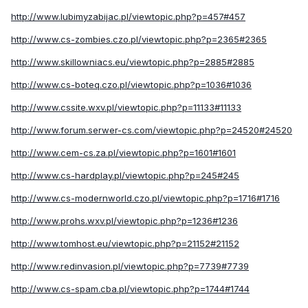
http://www.lubimyzabijac.pl/viewtopic.php?p=457#457
http://www.cs-zombies.czo.pl/viewtopic.php?p=2365#2365
http://www.skillowniacs.eu/viewtopic.php?p=2885#2885
http://www.cs-boteq.czo.pl/viewtopic.php?p=1036#1036
http://www.cssite.wxv.pl/viewtopic.php?p=11133#11133
http://www.forum.serwer-cs.com/viewtopic.php?p=24520#24520
http://www.cem-cs.za.pl/viewtopic.php?p=1601#1601
http://www.cs-hardplay.pl/viewtopic.php?p=245#245
http://www.cs-modernworld.czo.pl/viewtopic.php?p=1716#1716
http://www.prohs.wxv.pl/viewtopic.php?p=1236#1236
http://www.tomhost.eu/viewtopic.php?p=21152#21152
http://www.redinvasion.pl/viewtopic.php?p=7739#7739
http://www.cs-spam.cba.pl/viewtopic.php?p=1744#1744