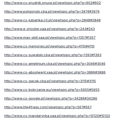
http://www.cs-prudnik.onuse.pl/viewtopic.php?p=602#602
http://www.poligonsbj.cba.pl/viewtopic.php?p=3974#3974
http://www.cs-lubianka.c0.pl/viewtopic.php?p=2848#2848
http://www.e-shooter.xaa.pl/viewtopic.php?p=243#243
http://www.max-skill.xaa.pl/viewtopic.php?p=1357#1357
http://www.cs-memories.pl/viewtopic.php?p=4110#4110
http://www.cs-suwalski.cba.pl/viewtopic.php?p=1393#1393
http://www.cs-amelinium.cba.pl/viewtopic.php?p=3046#3046
http://www.cs-absolwent.xaa.pl/viewtopic.php?p=3886#3886
http://www.cs-gacek.cba.pl/viewtopic.php?p=3115#3115
http://www.cs-bobrzanie.eu/viewtopic.php?p=5955#5955
http://www.cs-google.pl/viewtopic.php?p=34286#34286
http://www.life4frags.com/viewtopic.php?p=567#567
http://www.cs-mandarynka.xaa.pl/viewtopic.php?p=10120#10120