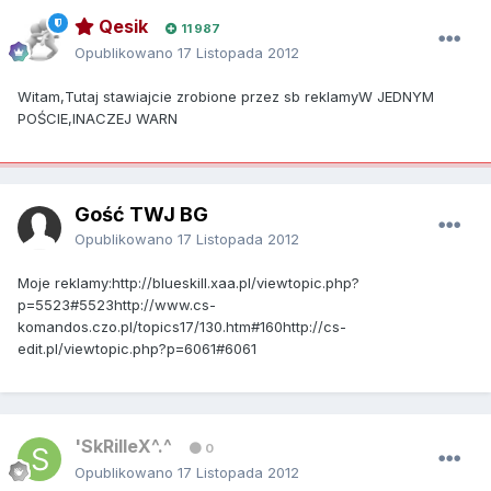
Qesik
11 987
Opublikowano
17 Listopada 2012
Witam,Tutaj stawiajcie zrobione przez sb reklamyW JEDNYM
POŚCIE,INACZEJ WARN
Gość TWJ BG
Opublikowano
17 Listopada 2012
Moje reklamy:http://blueskill.xaa.pl/viewtopic.php?
p=5523#5523http://www.cs-
komandos.czo.pl/topics17/130.htm#160http://cs-
edit.pl/viewtopic.php?p=6061#6061
'SkRilleX^.^
0
Opublikowano
17 Listopada 2012