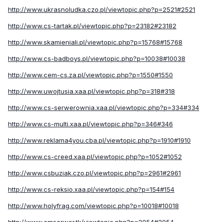
http://www.ukrasnoludka.czo.pl/viewtopic.php?p=2521#2521
http://www.cs-tartak.pl/viewtopic.php?p=23182#23182
http://www.skamieniali.pl/viewtopic.php?p=15768#15768
http://www.cs-badboys.pl/viewtopic.php?p=10038#10038
http://www.cem-cs.za.pl/viewtopic.php?p=1550#1550
http://www.uwojtusia.xaa.pl/viewtopic.php?p=318#318
http://www.cs-serwerownia.xaa.pl/viewtopic.php?p=334#334
http://www.cs-multi.xaa.pl/viewtopic.php?p=346#346
http://www.reklama4you.cba.pl/viewtopic.php?p=1910#1910
http://www.cs-creed.xaa.pl/viewtopic.php?p=1052#1052
http://www.csbuziak.czo.pl/viewtopic.php?p=2961#2961
http://www.cs-reksio.xaa.pl/viewtopic.php?p=154#154
http://www.holyfrag.com/viewtopic.php?p=10018#10018
http://www.emserwer.tk/viewtopic.php?p=2054#2054