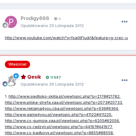
Prodigy666
0
Opublikowano
25 Listopada 2012
http://www.youtube.com/watch?v=foa0tFjudrI&feature=g-crec-u
Właściciel
Qesik
11 987
Opublikowano
26 Listopada 2012
1.
http://www.siedlisko-skilla.pl/viewtopic.php?p=2178#21782.
http://www.pilska-strefa.xaa.pl/viewtopic.php?p=2073#20733.
http://www.reklama4you.cba.pl/viewtopic.php?p=936#9364.
http://www.game4you.pl/viewtopic.php?p=41122#411225.
http://www.cs-gumisie.xaa.pl/viewtopic.php?p=6205#62056.
http://www.cs-radzyn.pl/viewtopic.php?p=44197#441977.
http://www.cs-badboys.pl/viewtopic.php?p=8855#88558.