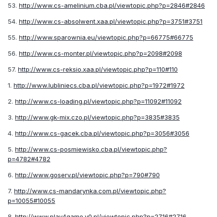
53.
http://www.cs-amelinium.cba.pl/viewtopic.php?p=2846#2846
54.
http://www.cs-absolwent.xaa.pl/viewtopic.php?p=3751#3751
55.
http://www.sparownia.eu/viewtopic.php?p=66775#66775
56.
http://www.cs-monter.pl/viewtopic.php?p=2098#2098
57.
http://www.cs-reksio.xaa.pl/viewtopic.php?p=110#110
1.
http://www.lubliniecs.cba.pl/viewtopic.php?p=1972#1972
2.
http://www.cs-loading.pl/viewtopic.php?p=11092#11092
3.
http://www.gk-mix.czo.pl/viewtopic.php?p=3835#3835
4.
http://www.cs-gacek.cba.pl/viewtopic.php?p=3056#3056
5.
http://www.cs-posmiewisko.cba.pl/viewtopic.php?
p=4782#4782
6.
http://www.goserv.pl/viewtopic.php?p=790#790
7.
http://www.cs-mandarynka.com.pl/viewtopic.php?
p=10055#10055
8.
http://www.play4game.y0.pl/viewtopic.php?p=2716#2716