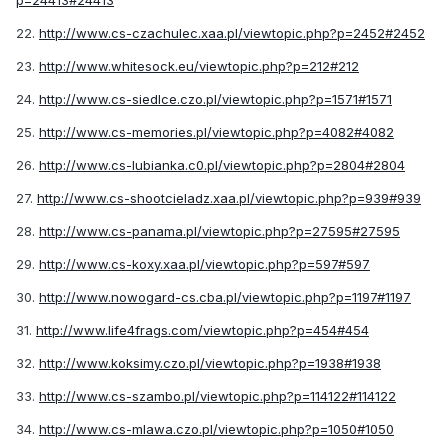
22.
http://www.cs-czachulec.xaa.pl/viewtopic.php?p=2452#2452
23.
http://www.whitesock.eu/viewtopic.php?p=212#212
24.
http://www.cs-siedlce.czo.pl/viewtopic.php?p=1571#1571
25.
http://www.cs-memories.pl/viewtopic.php?p=4082#4082
26.
http://www.cs-lubianka.c0.pl/viewtopic.php?p=2804#2804
27.
http://www.cs-shootcieladz.xaa.pl/viewtopic.php?p=939#939
28.
http://www.cs-panama.pl/viewtopic.php?p=27595#27595
29.
http://www.cs-koxy.xaa.pl/viewtopic.php?p=597#597
30.
http://www.nowogard-cs.cba.pl/viewtopic.php?p=1197#1197
31.
http://www.life4frags.com/viewtopic.php?p=454#454
32.
http://www.koksimy.czo.pl/viewtopic.php?p=1938#1938
33.
http://www.cs-szambo.pl/viewtopic.php?p=114122#114122
34.
http://www.cs-mlawa.czo.pl/viewtopic.php?p=1050#1050