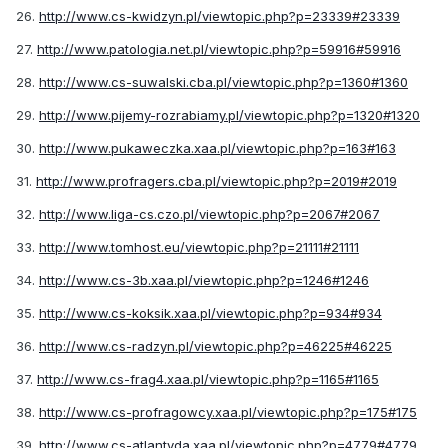
26.
http://www.cs-kwidzyn.pl/viewtopic.php?p=23339#23339
27.
http://www.patologia.net.pl/viewtopic.php?p=59916#59916
28.
http://www.cs-suwalski.cba.pl/viewtopic.php?p=1360#1360
29.
http://www.pijemy-rozrabiamy.pl/viewtopic.php?p=1320#1320
30.
http://www.pukaweczka.xaa.pl/viewtopic.php?p=163#163
31.
http://www.profragers.cba.pl/viewtopic.php?p=2019#2019
32.
http://www.liga-cs.czo.pl/viewtopic.php?p=2067#2067
33.
http://www.tomhost.eu/viewtopic.php?p=21111#21111
34.
http://www.cs-3b.xaa.pl/viewtopic.php?p=1246#1246
35.
http://www.cs-koksik.xaa.pl/viewtopic.php?p=934#934
36.
http://www.cs-radzyn.pl/viewtopic.php?p=46225#46225
37.
http://www.cs-frag4.xaa.pl/viewtopic.php?p=1165#1165
38.
http://www.cs-profragowcy.xaa.pl/viewtopic.php?p=175#175
39.
http://www.cs-atlantyda.xaa.pl/viewtopic.php?p=4779#4779