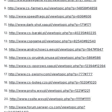
9.
http://www.cs-farmers.eu/viewtopic.php?p=14858#14858
10.
http://www.speedfrags.pl/viewtopic.php?p=606#606
11.
http://www.dark-shot.xaa.pl/viewtopic.php?p=171#171
12.
http://www.cs-baraki.pl/viewtopic.php?p=40235#40235
13.
http://www.cspgame.pl/viewtopic.php?p=82540#82540
14.
http://www.andrychowcs.eev.pl/viewtopic.php?p=1947#1947
15.
http://www.cs-prudnik.onuse.pl/viewtopic.php?p=586#586
16.
http://www.cs-oporowo.xaa.pl/viewtopic.php?p=12394#12394
17.
http://www.cs-swiony.com/viewtopic.php?p=777#777
18.
http://www.cs-boteq.czo.pl/viewtopic.php?p=1020#1020
19.
http://www.prohs.wxv.pl/viewtopic.php?p=1221#1221
20.
http://www.cssite.wxv.pl/viewtopic.php?p=11111#11111
21.
http://www.forum.serwer-cs.com/viewtopic.php?
p=24413#24413