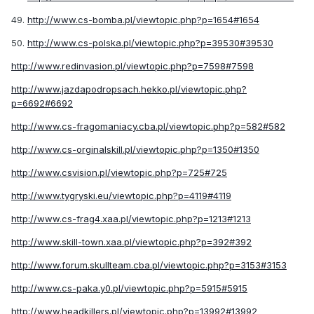
49.
http://www.cs-bomba.pl/viewtopic.php?p=1654#1654
50.
http://www.cs-polska.pl/viewtopic.php?p=39530#39530
http://www.redinvasion.pl/viewtopic.php?p=7598#7598
http://www.jazdapodropsach.hekko.pl/viewtopic.php?
p=6692#6692
http://www.cs-fragomaniacy.cba.pl/viewtopic.php?p=582#582
http://www.cs-orginalskill.pl/viewtopic.php?p=1350#1350
http://www.csvision.pl/viewtopic.php?p=725#725
http://www.tygryski.eu/viewtopic.php?p=4119#4119
http://www.cs-frag4.xaa.pl/viewtopic.php?p=1213#1213
http://www.skill-town.xaa.pl/viewtopic.php?p=392#392
http://www.forum.skullteam.cba.pl/viewtopic.php?p=3153#3153
http://www.cs-paka.y0.pl/viewtopic.php?p=5915#5915
http://www.headkillers.pl/viewtopic.php?p=13992#13992