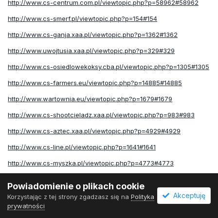
http://www.cs-centrum.com.pl/viewtopic.php?p=58962#58962
http://www.cs-smerf.pl/viewtopic.php?p=154#154
http://www.cs-ganja.xaa.pl/viewtopic.php?p=1362#1362
http://www.uwojtusia.xaa.pl/viewtopic.php?p=329#329
http://www.cs-osiedlowekoksy.cba.pl/viewtopic.php?p=1305#1305
http://www.cs-farmers.eu/viewtopic.php?p=14885#14885
http://www.wartownia.eu/viewtopic.php?p=1679#1679
http://www.cs-shootcieladz.xaa.pl/viewtopic.php?p=983#983
http://www.cs-aztec.xaa.pl/viewtopic.php?p=4929#4929
http://www.cs-line.pl/viewtopic.php?p=1641#1641
http://www.cs-myszka.pl/viewtopic.php?p=4773#4773
http://www.csniper.pl/viewtopic.php?p=15087#15087
Powiadomienie o plikach cookie
http://www.cs-reksio.xaa.pl/viewtopic.php?p=188#188
Akceptuję
Korzystając z tej strony zgadzasz się na
Polityka
prywatności
http://www.ukrasnoludka.czo.pl/viewtopic.php?p=2545#2545