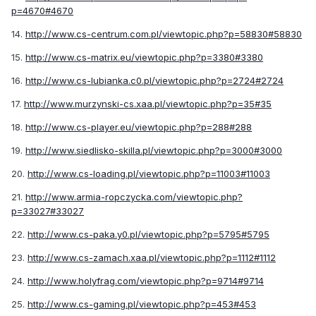
p=4670#4670
14.
http://www.cs-centrum.com.pl/viewtopic.php?p=58830#58830
15.
http://www.cs-matrix.eu/viewtopic.php?p=3380#3380
16.
http://www.cs-lubianka.c0.pl/viewtopic.php?p=2724#2724
17.
http://www.murzynski-cs.xaa.pl/viewtopic.php?p=35#35
18.
http://www.cs-player.eu/viewtopic.php?p=288#288
19.
http://www.siedlisko-skilla.pl/viewtopic.php?p=3000#3000
20.
http://www.cs-loading.pl/viewtopic.php?p=11003#11003
21.
http://www.armia-ropczycka.com/viewtopic.php?
p=33027#33027
22.
http://www.cs-paka.y0.pl/viewtopic.php?p=5795#5795
23.
http://www.cs-zamach.xaa.pl/viewtopic.php?p=1112#1112
24.
http://www.holyfrag.com/viewtopic.php?p=9714#9714
25.
http://www.cs-gaming.pl/viewtopic.php?p=453#453