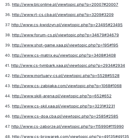
35.
http://www.blconline.pl/viewtopic.php?p=20007#20007
36.
http://www.rt-cs.cba.pl/viewtopic.php?p=3209#3209
37.
http://www.cs-kwidzyn.pl/viewtopic.php?p=23495#23495
38.
http://www.forum-cs.pl/viewtopic.php?p=34679#34679
39.
http://www.shot-game.xaa.pl/viewtopic.php?p=195#195
40.
http://www.cs-matrix.eu/viewtopic.php?p=3408#3408
41.
http://www.cs-tymbark.xaa.pl/viewtopic.php?p=2934#2934
42.
http://www.mortuary-cs.pl/viewtopic.php?p=5528#5528
43.
http://www.cs-zabijaka.com/viewtopic.php?p=1068#1068
44.
http://www.skill-arena.pl/viewtopic.php?p=652#652
45.
http://www.cs-skil.xaa.pl/viewtopic.php?p=3231#3231
46.
http://www.cs-doa.cba.pl/viewtopic.php?p=2585#2585
47.
http://www.cs-zaborze.pl/viewtopic.php?p=115990#115990
48.
http://www.cs-browarek.com/viewtopic.php?p=49135#49135