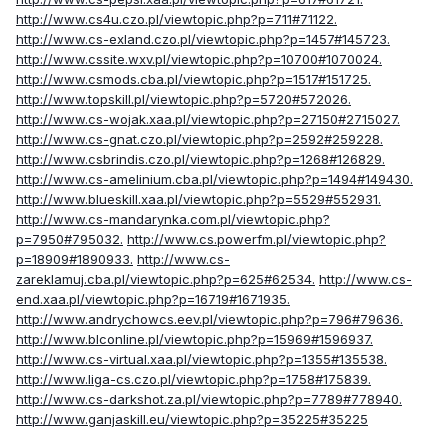
http://www.cs4u.czo.pl/viewtopic.php?p=711#71122.
http://www.cs-exland.czo.pl/viewtopic.php?p=1457#145723.
http://www.cssite.wxv.pl/viewtopic.php?p=10700#1070024.
http://www.csmods.cba.pl/viewtopic.php?p=1517#151725.
http://www.topskill.pl/viewtopic.php?p=5720#572026.
http://www.cs-wojak.xaa.pl/viewtopic.php?p=27150#2715027.
http://www.cs-gnat.czo.pl/viewtopic.php?p=2592#259228.
http://www.csbrindis.czo.pl/viewtopic.php?p=1268#126829.
http://www.cs-amelinium.cba.pl/viewtopic.php?p=1494#149430.
http://www.blueskill.xaa.pl/viewtopic.php?p=5529#552931.
http://www.cs-mandarynka.com.pl/viewtopic.php?
p=7950#795032.
http://www.cs.powerfm.pl/viewtopic.php?
p=18909#1890933.
http://www.cs-
zareklamuj.cba.pl/viewtopic.php?p=625#62534.
http://www.cs-
end.xaa.pl/viewtopic.php?p=16719#1671935.
http://www.andrychowcs.eev.pl/viewtopic.php?p=796#79636.
http://www.blconline.pl/viewtopic.php?p=15969#1596937.
http://www.cs-virtual.xaa.pl/viewtopic.php?p=1355#135538.
http://www.liga-cs.czo.pl/viewtopic.php?p=1758#175839.
http://www.cs-darkshot.za.pl/viewtopic.php?p=7789#778940.
http://www.ganjaskill.eu/viewtopic.php?p=35225#35225