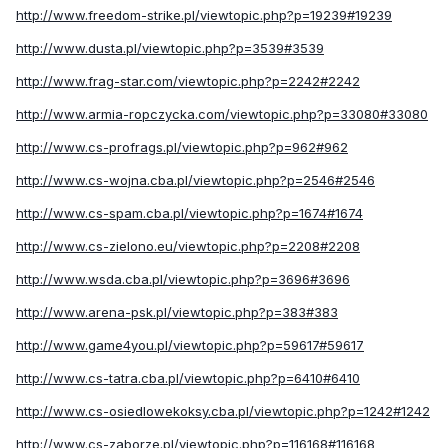
http://www.freedom-strike.pl/viewtopic.php?p=19239#19239
http://www.dusta.pl/viewtopic.php?p=3539#3539
http://www.frag-star.com/viewtopic.php?p=2242#2242
http://www.armia-ropczycka.com/viewtopic.php?p=33080#33080
http://www.cs-profrags.pl/viewtopic.php?p=962#962
http://www.cs-wojna.cba.pl/viewtopic.php?p=2546#2546
http://www.cs-spam.cba.pl/viewtopic.php?p=1674#1674
http://www.cs-zielono.eu/viewtopic.php?p=2208#2208
http://www.wsda.cba.pl/viewtopic.php?p=3696#3696
http://www.arena-psk.pl/viewtopic.php?p=383#383
http://www.game4you.pl/viewtopic.php?p=59617#59617
http://www.cs-tatra.cba.pl/viewtopic.php?p=6410#6410
http://www.cs-osiedlowekoksy.cba.pl/viewtopic.php?p=1242#1242
http://www.cs-zaborze.pl/viewtopic.php?p=116168#116168