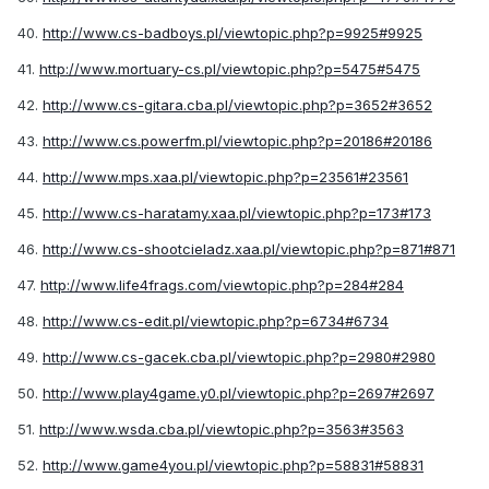
40.
http://www.cs-badboys.pl/viewtopic.php?p=9925#9925
41.
http://www.mortuary-cs.pl/viewtopic.php?p=5475#5475
42.
http://www.cs-gitara.cba.pl/viewtopic.php?p=3652#3652
43.
http://www.cs.powerfm.pl/viewtopic.php?p=20186#20186
44.
http://www.mps.xaa.pl/viewtopic.php?p=23561#23561
45.
http://www.cs-haratamy.xaa.pl/viewtopic.php?p=173#173
46.
http://www.cs-shootcieladz.xaa.pl/viewtopic.php?p=871#871
47.
http://www.life4frags.com/viewtopic.php?p=284#284
48.
http://www.cs-edit.pl/viewtopic.php?p=6734#6734
49.
http://www.cs-gacek.cba.pl/viewtopic.php?p=2980#2980
50.
http://www.play4game.y0.pl/viewtopic.php?p=2697#2697
51.
http://www.wsda.cba.pl/viewtopic.php?p=3563#3563
52.
http://www.game4you.pl/viewtopic.php?p=58831#58831