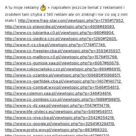
A tu moje reklamy
+ napisałem jeszcze temat z reklamami i
zrobiłem tam chyba z 140 reklam ale on zniknął i nw co się z nim
stało.1.
http://www.frag-star.com/viewtopic.php?p=1795#17952.
http://www.cs-playordie.pl/viewtopic.php?p=4908#49083.
http://www.cs-lubianka.c0.pl/viewtopic.php?p=980#9804.
http://www.cs-siedlce.czo.pl/viewtopic.php?p=1260#12605.
http://www.rt-cs.cba.pl/viewtopic.php?p=1774#17746.
http://www.cs-freeplay.cba.pl/viewtopic.php?p=3593#35937.
http://www.cs-mallboro.c0.pl/viewtopic.php?p=1576#15768.
http://www.cs-gumisie.xaa.pl/viewtopic.php?p=6067#60679.
http://www.cskoscielisko.czo.pl/viewtopic.php?p=869#86910.
http://www.cs-szambo.pl/viewtopic.php?p=109685#10968511.
http://www.cs-garfildek.cba.pl/viewtopic.php?p=1407#140712.
http://www.cs-combat.wxv.pl/viewtopic.php?p=1546#154613.
http://www.cslemon.xaa.pl/viewtopic.php?p=346#34614.
http://www.cs-zombies.czo.pl/viewtopic.php?p=1988#198815.
http://www.cs-dz.xaa.pl/viewtopic.php?p=11147#1114716.
http://www.life-stylecs.eu/viewtopic.php?p=5491#549117.
http://www.cs-viva.cba.pl/viewtopic.php?p=2542#254218.
http://www.cs-google.pl/viewtopic.php?p=32941#3294119.
http://www.prohs.wxv.pl/viewtopic.php?p=883#88320.
http://www.cs-pepsi.xaa.pl/viewtopic.php?p=617#61721.