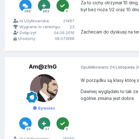
Za to cichy otrzymał 10 dmg
był bez noża 1/2 oraz 10 dmg 
399
683
0
Id Użytkownika:
21487
Wygrane w rankingu:
23
Zachecam do dyskusji na te
Dołączył:
04.09.2016
Urodziny:
08.07.1998
Am@z!nG
Opublikowano
24 Listopada 2
W porządku są klasy którę st
Dawniej wyglądało to tak że
ogólnie zmiana jest dobra
Bywalec
94
37
0
Id Użytkownika:
18466