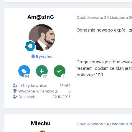
Am@z!nG
Opublikowano
24 Listopada 2
Odnośnie nowego exp'a i zmn
Bywalec
Druga sprawa jest bug zwią
resetem, dodam że klan jes
pokazuje 1/10
94
37
0
Id Użytkownika:
18466
Wygrane w rankingu:
0
Dołączył:
22.10.2015
Miechu
Opublikowano
24 Listopada 2