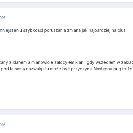
016
iejszeniu szybkości poruszania zmiana jak najbardziej na plus.
zany z klanem a mianowicie założyłem klan i gdy wszedłem w zakła
t pod tą samą nazwalą i tu może być przyczyna. Następny bug to ż
016