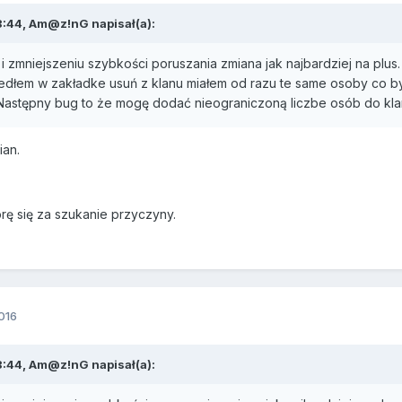
8:44, Am@z!nG napisał(a):
zmniejszeniu szybkości poruszania zmiana jak najbardziej na plus
edłem w zakładke usuń z klanu miałem od razu te same osoby co by
Następny bug to że mogę dodać nieograniczoną liczbe osób do klan
ian.
rę się za szukanie przyczyny.
016
8:44, Am@z!nG napisał(a):