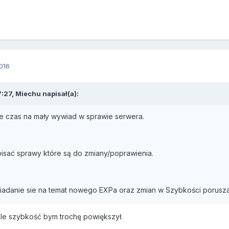
016
7:27, Miechu napisał(a):
e czas na mały wywiad w sprawie serwera.
isać sprawy które są do zmiany/poprawienia.
adanie sie na temat nowego EXPa oraz zmian w Szybkości porusza
ale szybkość bym trochę powiększył.