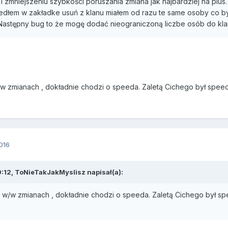
zmniejszeniu szybkości poruszania zmiana jak najbardziej na plus
edłem w zakładke usuń z klanu miałem od razu te same osoby co by
Następny bug to że mogę dodać nieograniczoną liczbe osób do klan
 w/w zmianach , dokładnie chodzi o speeda. Zaletą Cichego był spe
016
9:12, ToNieTakJakMyslisz napisał(a):
 na w/w zmianach , dokładnie chodzi o speeda. Zaletą Cichego był 