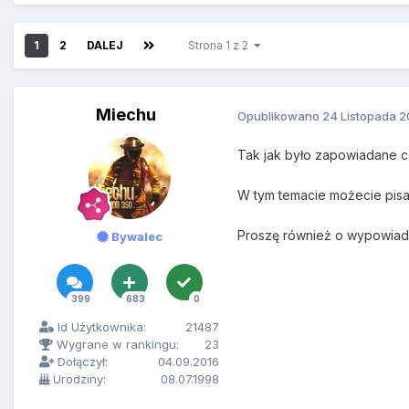
1
2
DALEJ
Strona 1 z 2
Miechu
Opublikowano
24 Listopada 2
Tak jak było zapowiadane c
W tym temacie możecie pisa
Proszę również o wypowiada
Bywalec
399
683
0
Id Użytkownika:
21487
Wygrane w rankingu:
23
Dołączył:
04.09.2016
Urodziny:
08.07.1998