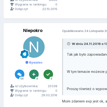
Wygrane w rankingu:
0
Dołączył:
22.10.2015
Niepokro
Opublikowano
24 Listopada 2
W dniu 24.11.2016 o 1
Tak jak było zapowiadan
Bywalec
W tym temacie możecie p
56
8
0
Id Użytkownika:
20338
Proszę również o wypowi
Wygrane w rankingu:
0
Dołączył:
28.03.2016
Moim zdaniem exp jest ok, 