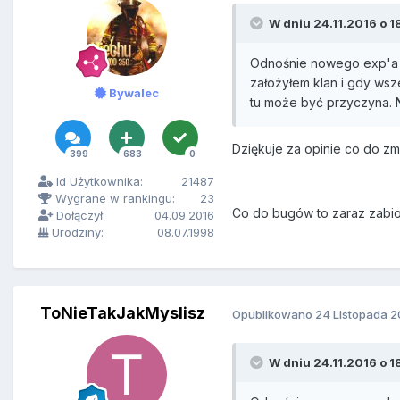
W dniu 24.11.2016 o 1
Odnośnie nowego exp'a i 
założyłem klan i gdy wsz
Bywalec
tu może być przyczyna. 
Dziękuje za opinie co do zm
399
683
0
Id Użytkownika:
21487
Wygrane w rankingu:
23
Co do bugów to zaraz zabio
Dołączył:
04.09.2016
Urodziny:
08.07.1998
ToNieTakJakMyslisz
Opublikowano
24 Listopada 2
W dniu 24.11.2016 o 1