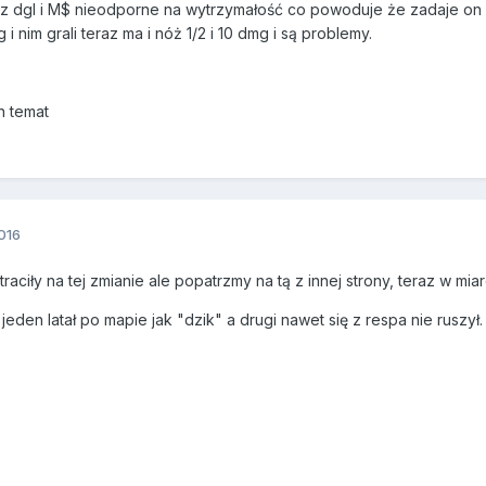
 z dgl i M$ nieodporne na wytrzymałość co powoduje że zadaje on 
i nim grali teraz ma i nóż 1/2 i 10 dmg i są problemy.
n temat
016
raciły na tej zmianie ale popatrzmy na tą z innej strony, teraz w m
 jeden latał po mapie jak "dzik" a drugi nawet się z respa nie rusz