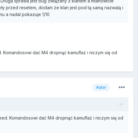
. Druga sprawa jest bug związany z klanem a mianowicie
ły przed resetem, dodam że klan jest pod tą samą nazwalą i
u a nadal pokazuje 1/10
ed. Komandosowi dać M4 dropnąć kamuflaż i niczym się od
Autor
speed. Komandosowi dać M4 dropnąć kamuflaż i niczym się od