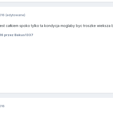
016
(edytowane)
est całkiem spoko tylko ta kondycja moglaby byc troszke wieksza b
16
przez Bakus1337
016