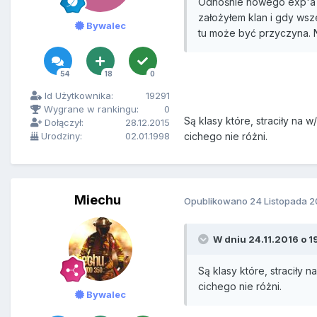
Odnośnie nowego exp'a i 
założyłem klan i gdy wsz
Bywalec
tu może być przyczyna. 
54
18
0
Id Użytkownika:
19291
Wygrane w rankingu:
0
Są klasy które, straciły na
Dołączył:
28.12.2015
Urodziny:
02.01.1998
cichego nie różni.
Miechu
Opublikowano
24 Listopada 2
W dniu 24.11.2016 o 1
Są klasy które, straciły
cichego nie różni.
Bywalec