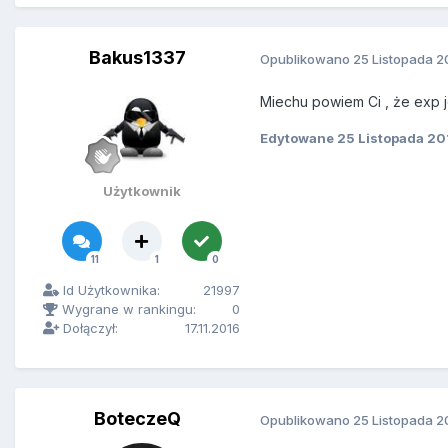
Bakus1337
Opublikowano
25 Listopada 2
Miechu powiem Ci , że exp j
Edytowane
25 Listopada 20
Użytkownik
11
1
0
Id Użytkownika:
21997
Wygrane w rankingu:
0
Dołączył:
17.11.2016
BoteczeQ
Opublikowano
25 Listopada 2