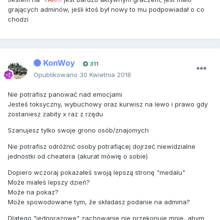
grających adminów, jeśli ktoś był nowy to mu podpowiadał o co
chodzi
KonWoy
311
Opublikowano
30 Kwietnia 2018
Nie potrafisz panować nad emocjami
Jesteś toksyczny, wybuchowy oraz kurwisz na lewo i prawo gdy
zostaniesz zabity x raz z rzędu
Szanujesz tylko swoje grono osób/znajomych
Nie potrafisz odróżnić osoby potrafiącej dojrzeć niewidzialne
jednostki od cheatera (akurat mówię o sobie)
Dopiero wczoraj pokazałeś swoją lepszą stronę "medalu"
Może miałeś lepszy dzień?
Może na pokaz?
Może spowodowane tym, że składasz podanie na admina?
Dlatego "jednorazowe" zachowanie nie przekonuje mnie, abym