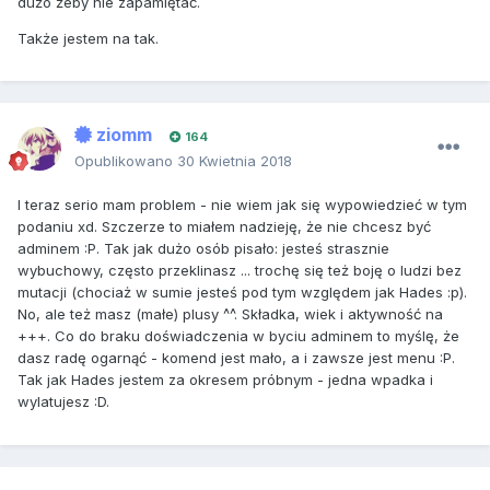
dużo żeby nie zapamiętać.
Także jestem na tak.
ziomm
164
Opublikowano
30 Kwietnia 2018
I teraz serio mam problem - nie wiem jak się wypowiedzieć w tym
podaniu xd. Szczerze to miałem nadzieję, że nie chcesz być
adminem :P. Tak jak dużo osób pisało: jesteś strasznie
wybuchowy, często przeklinasz ... trochę się też boję o ludzi bez
mutacji (chociaż w sumie jesteś pod tym względem jak Hades :p).
No, ale też masz (małe) plusy ^^. Składka, wiek i aktywność na
+++. Co do braku doświadczenia w byciu adminem to myślę, że
dasz radę ogarnąć - komend jest mało, a i zawsze jest menu :P.
Tak jak Hades jestem za okresem próbnym - jedna wpadka i
wylatujesz :D.