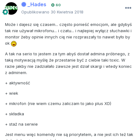
_Hades
60
Opublikowano
30 Kwietnia 2018
Może i dajesz się czasem... często ponieść emocjom, ale gdybyś
tak nie używał mikrofonu... i czatu... i najlepiej wyłącz słuchawki i
monitor żeby opinie innych cię nie rozpraszały to nawet było by
ok
A tak na serio to jestem za tym abyś dostał admina próbnego, z
taką motywacją myślę że przestanie być z ciebie taki toxic. W
razie jakby nie zadziałało zawsze jest dział skargi i wtedy koniec
z adminem.
+ aktywność
+ wiek
+ mikrofon (nie wiem czemu zaliczam to jako plus XD)
+ składka
+ staż na serwie
Jest menu więc komendy nie są priorytetem, a nie jest ich też tak