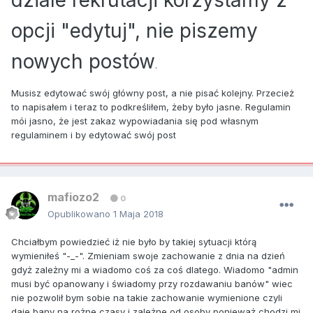
opcji "edytuj", nie piszemy
nowych postów
.
Musisz edytować swój główny post, a nie pisać kolejny. Przecież
to napisałem i teraz to podkreśliłem, żeby było jasne. Regulamin
mói jasno, że jest zakaz wypowiadania się pod własnym
regulaminem i by edytować swój post
mafiozo2
0
Opublikowano
1 Maja 2018
Chciałbym powiedzieć iż nie było by takiej sytuacji którą
wymieniłeś "-_-". Zmieniam swoje zachowanie z dnia na dzień
gdyż zależny mi a wiadomo coś za coś dlatego. Wiadomo "admin
musi być opanowany i świadomy przy rozdawaniu banów" wiec
nie pozwolił bym sobie na takie zachowanie wymienione czyli
daje bany na rożne czasy i zależne od osoby ponieważ chodzi mi