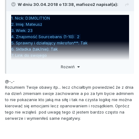
W dniu 30.04.2018 o 13:38,
mafiozo2
napisał(a):
1. Nick: D3M0LIT1ON
2. Imię: Mateusz
3. Wiek: 23
4. Znajomość Sourcebans (1-10): 2
5. Sprawny i działający mikrofon**: Tak
6. Składka (tak/nie): Tak
7. Link do swojego
GameMe**:
https://classicffa.gameme.com/playerinfo/7670
Rozwiń
80
8. Parę słów o sobie **: Bardzo miły, pomocny, przyjazny.
9. Dlaczego chciałbyś zostać administratorem**: Potrzebny
@-_-
jest admin, a ja mam nadzieję że nadam się oraz chcę
Rozumiem Twoje obawy itp... lecz chciałbym powiedzieć że z dnia
zdobyć nowe umiejętności
na dzień zmieniam swoje zachowanie a po za tym bycie adminem
10. Steam_ID:
STEAM_0:1:3628663
to nie pokazanie kto jaką ma siłę i tak na czysta logikę nie można
11. Ile czasu możesz poświecić na serwerze: Więcej niż
kierować się emocjami lecz opanowaniem i rozsądkiem. Oprócz
ktokolwiek i jeszcze więcej gdyż nie mal w każdej wolnej
tego nie wziąłeś pod uwagę tego iż jestem bardzo często na
chwili jestem na serwerze
serwerze i wymieniłeś same negatywy.
12. W jakich godzinach grasz? (Dni robocze, weekendy):
Zależne od zmiany (praca dwu zmianowa) (pierwsza
zmiana) ok 15 jestem na serwerze do ok 22:30-23 (druga