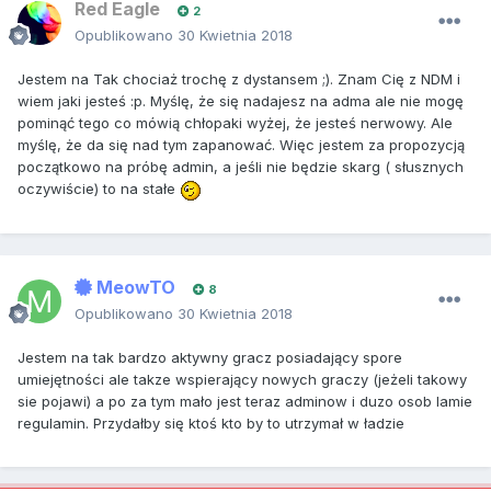
Red Eagle
2
Opublikowano
30 Kwietnia 2018
Jestem na Tak chociaż trochę z dystansem ;). Znam Cię z NDM i
wiem jaki jesteś :p. Myślę, że się nadajesz na adma ale nie mogę
pominąć tego co mówią chłopaki wyżej, że jesteś nerwowy. Ale
myślę, że da się nad tym zapanować. Więc jestem za propozycją
początkowo na próbę admin, a jeśli nie będzie skarg ( słusznych
oczywiście) to na stałe
MeowTO
8
Opublikowano
30 Kwietnia 2018
Jestem na tak bardzo aktywny gracz posiadający spore
umiejętności ale takze wspierający nowych graczy (jeżeli takowy
sie pojawi) a po za tym mało jest teraz adminow i duzo osob lamie
regulamin. Przydałby się ktoś kto by to utrzymał w ładzie