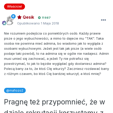
Właściciel
Qesik
11 987
Opublikowano
1 Maja 2018
Nie rozumiem podejścia co poniektórych osób. Każdy prawie
pisze o jego wybuchowości, a mimo to dajecie mu "TAK". Taka
osoba nie powinna mieć admina, bo wiadomo jak to wygląda z
osobami wybuchowymi. Jeżeli jest tak jak pisze (a wiele osób
podaje taki powód), to na admina się w ogóle nie nadajesz. Admin
musi umieć się zachować, a jeżeli Ty nie potrafisz się
powstrzymać, to jak to bęzdie wyglądać gdy dostaniesz admina?
Polecą bany za to, że ktoś CIę wkurzy? Zaczniesz rozdawać bany
z różnym czasem, bo ktoś Cię bardziej wkurzył, a ktoś mniej?
@mafiozo2
Pragnę też przypomnieć, że w
dziale rekrutacji korzystamy z