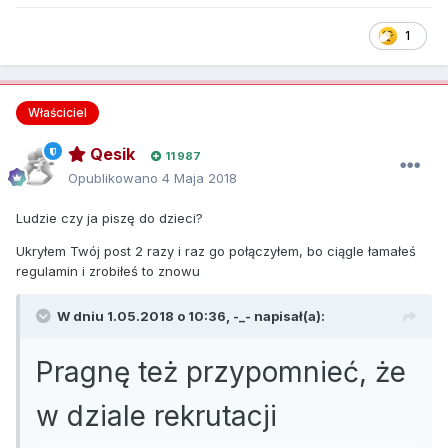
zmiana) ok 10-12, 23-2
13. Staż w Counter-Strike Global Offensive: Myślę że na to
1
pytanie odpowie mój profil
steam
http://steamcommunity.com/profiles/76561197967523
055/
14. Czy posiadałeś już admina? (nie podajemy linków): Nie
Właściciel
Qesik
11 987
Opublikowano
4 Maja 2018
Ludzie czy ja piszę do dzieci?
Ukryłem Twój post 2 razy i raz go połączyłem, bo ciągle łamałeś
regulamin i zrobiłeś to znowu
W dniu 1.05.2018 o 10:36,
-_-
napisał(a):
Pragnę też przypomnieć, że
w dziale rekrutacji