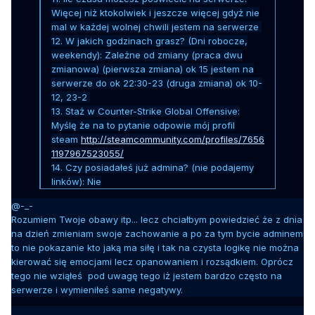
Więcej niż ktokolwiek i jeszcze więcej gdyż nie
mal w każdej wolnej chwili jestem na serwerze
12. W jakich godzinach grasz? (Dni robocze,
weekendy): Zależne od zmiany (praca dwu
zmianowa) (pierwsza zmiana) ok 15 jestem na
serwerze do ok 22:30-23 (druga zmiana) ok 10-
12, 23-2
13. Staż w Counter-Strike Global Offensive:
Myślę że na to pytanie odpowie mój profil
steam
http://steamcommunity.com/profiles/7656
1197967523055/
14. Czy posiadałeś już admina? (nie podajemy
linków): Nie
@-_-
Rozumiem Twoje obawy itp... lecz chciałbym powiedzieć że z dnia
na dzień zmieniam swoje zachowanie a po za tym bycie adminem
to nie pokazanie kto jaką ma siłę i tak na czysta logikę nie można
kierować się emocjami lecz opanowaniem i rozsądkiem. Oprócz
tego nie wziąłeś pod uwagę tego iż jestem bardzo często na
serwerze i wymieniłeś same negatywy.