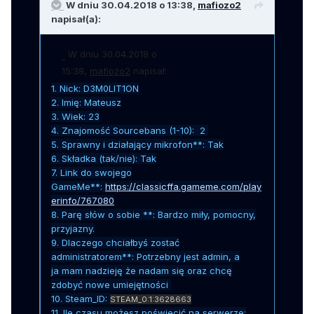
W dniu 30.04.2018 o 13:38,
mafiozo2
napisał(a):
W dniu 30.04.2018 o
15:38,
mafiozo2
napisał:
1. Nick: D3M0LIT1ON
2. Imię: Mateusz
3. Wiek: 23
4. Znajomość Sourcebans (1-10): 2
5. Sprawny i działający mikrofon**: Tak
6. Składka (tak/nie): Tak
7. Link do swojego
GameMe**:
https://classicffa.gameme.com/play
erinfo/767080
8. Parę słów o sobie **: Bardzo miły, pomocny,
przyjazny.
9. Dlaczego chciałbyś zostać
administratorem**: Potrzebny jest admin, a
ja mam nadzieję że nadam się oraz chcę
zdobyć nowe umiejętności
10. Steam_ID:
STEAM_0:1:3628663
11. Ile czasu możesz poświecić na serwerze: