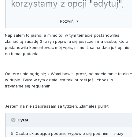
korzystamy z opcji "edytuj",
nie piszemy nowych postów
.
Rozwiń
Napisałem to jasno, a mimo to, w tym temacie postanowiłeś
złamać tę zasadę 3 razy i pojawiła się jeszcze inna osoba, która
postanowiła komentować mój wpis, mimo iż sama dała już opinie
na temat podania.
Od teraz nie będę się z Wami bawił i prosił, bo macie mnie totalnie
w dupie. Tylko w tym dziale jest taki burdel jeśli chodzi o
trzymanie się regulamin.
Jestem na nie i zapraszam za tydzień. Złamałeś punkt:
Cytat
5. Osoba składająca podanie wypowie się pod nim ~ służy