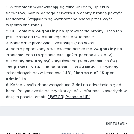
1. W tematach wypowiadają się tylko UbTeam, Opiekuni
Serwerów, Admini danego serwera lub osoby z rangą powyżej
Moderator. (wyjątkiem są wyznaczone osoby przez wyżej
wspomniane rangi)
2. UB Team ma
24 godziny
na sprawdzenie prośby. Czas ten
jest liczony od tzw ostatniego posta w temacie.
3.
Koniecznie przeczytaj i zastosuj się do wzoru.
4. Admin poproszony o wstawienie demka ma
24 godziny
na
zrobienie tego i rozpisanie akcji (jeżeli pochodzi z GoTV).
5. Tematy
powinny
być zatytułowane (w przypadku ss'ów)
"
ss'y TWÓJ NICK
" lub po prostu "
TWÓJ NICK
" . Przykłady
zabronionych nazw tematów: "
UB
", "
ban za nic
", "
Super
admin
" itp.
6. Każda z osób zbanowanych ma
3 dni
na odwołanie się od
bana. Po tym czasie należy skorzystać z informacji zawartych w
drugim poście tematu
"[WZÓR] Prośba o UB"
SORTUJ WG