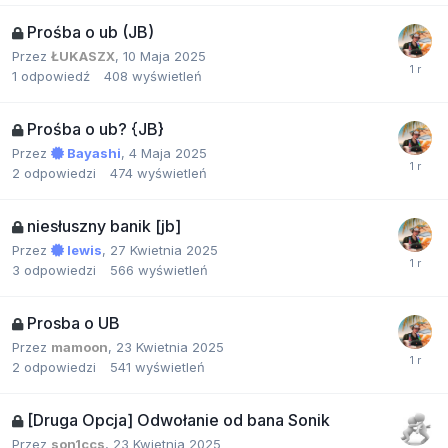
Prośba o ub (JB)
Przez
ŁUKASZX
,
10 Maja 2025
1
odpowiedź
408
wyświetleń
Prośba o ub? {JB}
Przez
Bayashi
,
4 Maja 2025
2
odpowiedzi
474
wyświetleń
niesłuszny banik [jb]
Przez
lewis
,
27 Kwietnia 2025
3
odpowiedzi
566
wyświetleń
Prosba o UB
Przez
mamoon
,
23 Kwietnia 2025
2
odpowiedzi
541
wyświetleń
[Druga Opcja] Odwołanie od bana Sonik
Przez
son1ccs
,
23 Kwietnia 2025