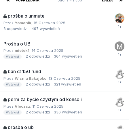
POPRZEDNIA
Strona 4 z 506
DALEJ
prośba o unmute
Przez
Yomenik
,
15 Czerwca 2025
3
odpowiedzi
497
wyświetleń
Prośba o UB
Przez
mietek1
,
14 Czerwca 2025
2
odpowiedzi
364
wyświetleń
Właściciel
ban ct 150 rund
Przez
Wisnia Bakajoko
,
13 Czerwca 2025
2
odpowiedzi
321
wyświetleń
Właściciel
perm za bycie czystym od konsoli
Przez
Vloczsz
,
11 Czerwca 2025
2
odpowiedzi
336
wyświetleń
Właściciel
prosba o ub