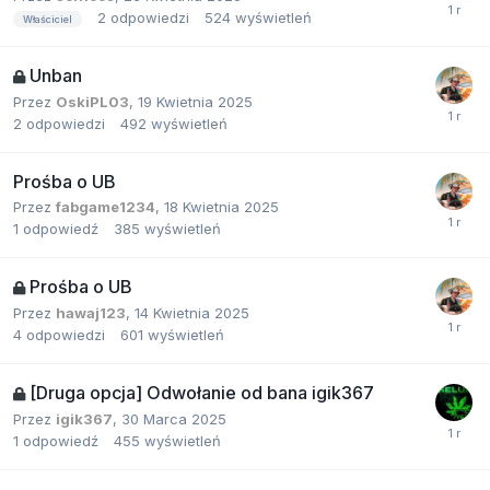
2
odpowiedzi
524
wyświetleń
Właściciel
Unban
Przez
OskiPL03
,
19 Kwietnia 2025
2
odpowiedzi
492
wyświetleń
Prośba o UB
Przez
fabgame1234
,
18 Kwietnia 2025
1
odpowiedź
385
wyświetleń
Prośba o UB
Przez
hawaj123
,
14 Kwietnia 2025
4
odpowiedzi
601
wyświetleń
[Druga opcja] Odwołanie od bana igik367
Przez
igik367
,
30 Marca 2025
1
odpowiedź
455
wyświetleń