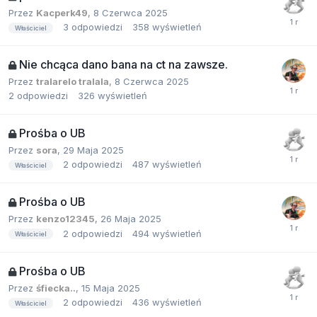
Przez
Kacperk49
,
8 Czerwca 2025
3
odpowiedzi
358
wyświetleń
Właściciel
Nie chcąca dano bana na ct na zawsze.
Przez
tralarelo tralala
,
8 Czerwca 2025
2
odpowiedzi
326
wyświetleń
Prośba o UB
Przez
sora
,
29 Maja 2025
2
odpowiedzi
487
wyświetleń
Właściciel
Prośba o UB
Przez
kenzo12345
,
26 Maja 2025
2
odpowiedzi
494
wyświetleń
Właściciel
Prośba o UB
Przez
śfiecka..
,
15 Maja 2025
2
odpowiedzi
436
wyświetleń
Właściciel