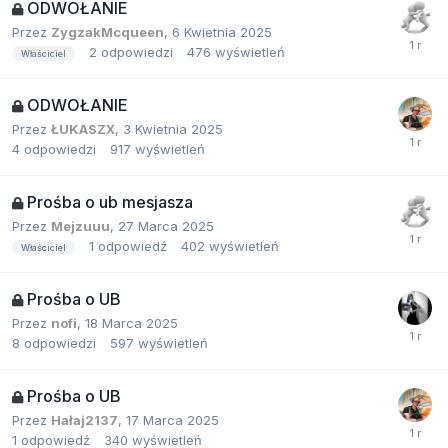
ODWOŁANIE
Przez
ZygzakMcqueen
,
6 Kwietnia 2025
2
odpowiedzi
476
wyświetleń
Właściciel
ODWOŁANIE
Przez
ŁUKASZX
,
3 Kwietnia 2025
4
odpowiedzi
917
wyświetleń
Prośba o ub mesjasza
Przez
Mejzuuu
,
27 Marca 2025
1
odpowiedź
402
wyświetleń
Właściciel
Prośba o UB
Przez
nofi
,
18 Marca 2025
8
odpowiedzi
597
wyświetleń
Prośba o UB
Przez
Hałaj2137
,
17 Marca 2025
1
odpowiedź
340
wyświetleń