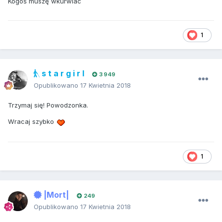
Kogoś muszę wkurwiac
1
s t a r g i r l
3 949
Opublikowano
17 Kwietnia 2018
Trzymaj się! Powodzonka.
Wracaj szybko
1
|Mort|
249
Opublikowano
17 Kwietnia 2018