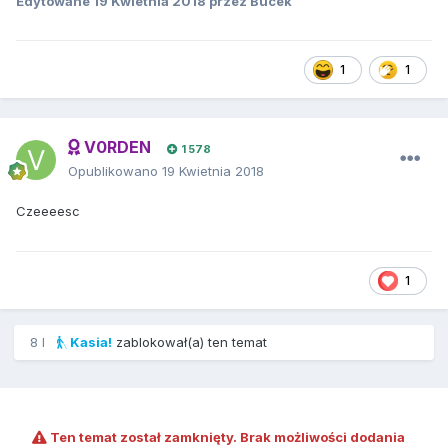
Edytowane
19 Kwietnia 2018
przez Bucek
1
1
V0RDEN
1 578
Opublikowano
19 Kwietnia 2018
Czeeeesc
1
8 l
Kasia!
zablokował(a) ten temat
Ten temat został zamknięty. Brak możliwości dodania