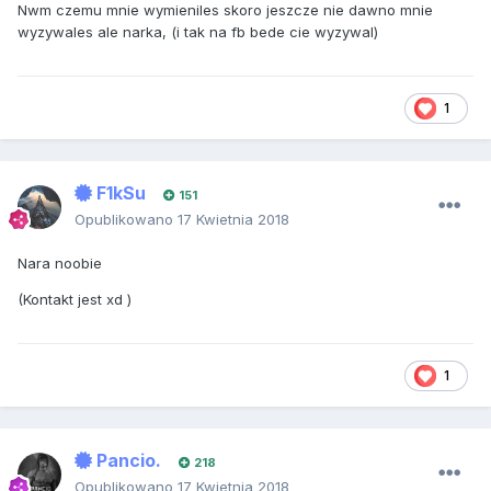
Nwm czemu mnie wymieniles skoro jeszcze nie dawno mnie
wyzywales ale narka, (i tak na fb bede cie wyzywal)
1
F1kSu
151
Opublikowano
17 Kwietnia 2018
Nara noobie
(Kontakt jest xd )
1
Pancio.
218
Opublikowano
17 Kwietnia 2018