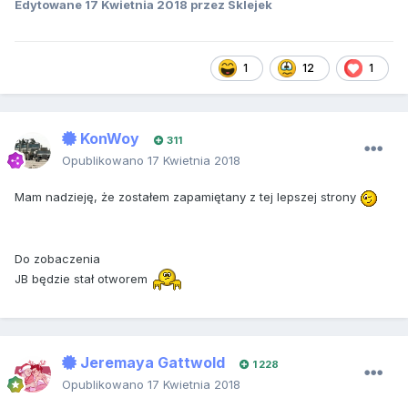
Edytowane
17 Kwietnia 2018
przez Sklejek
1
12
1
KonWoy
311
Opublikowano
17 Kwietnia 2018
Mam nadzieję, że zostałem zapamiętany z tej lepszej strony
Do zobaczenia
JB będzie stał otworem
Jeremaya Gattwold
1 228
Opublikowano
17 Kwietnia 2018