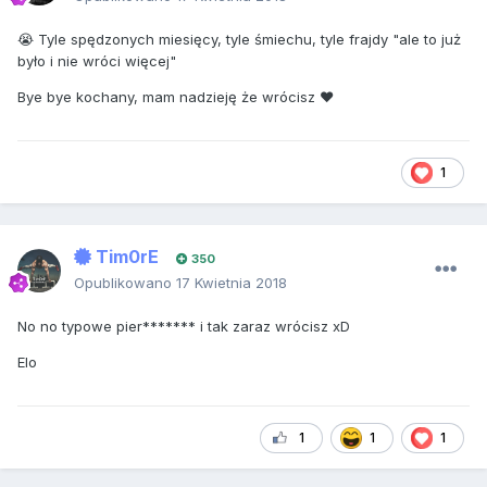
😭 Tyle spędzonych miesięcy, tyle śmiechu, tyle frajdy "ale to już
było i nie wróci więcej"
Bye bye kochany, mam nadzieję że wrócisz ❤
1
Tim0rE
350
Opublikowano
17 Kwietnia 2018
No no typowe pier******* i tak zaraz wrócisz xD
Elo
1
1
1