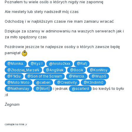
Poznałem tu wiele osób o których nigdy nie zapomnę
Ale niestety lub stety nadszedł mój czas
Odchodzę i w najbliższym czasie nie mam zamiaru wracać
Dziękuje za szansy w adminowaniu na waszych serwerach jak i
za miło spędzony czas
Pozdrowie jeszcze te najlepsze osoby o których zawsze będę
pamiętał
@Monika.
@Kyz.!
@hiroto2kxx
@Rafj
@Złodziej_MarzeŃ
@Ang9lek
@Bocik
@KonWoy
@F1kSu
@Son of the Scream
@Wercia.
@WujoS
@Moto Moto
@ceberi
@Creativity
@K3ndinh0
i jednak
bo kiedyś to było
@Netherslay
@|Mort|
@scarlxrd
;d
Żegnam
czekajcie na mnie ;v